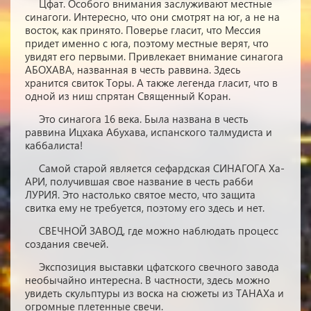
Цфат. Особого внимания заслуживают местные
синагоги. Интересно, что они смотрят на юг, а не на
восток, как принято. Поверье гласит, что Мессия
придет именно с юга, поэтому местные верят, что
увидят его первыми. Привлекает внимание синагога
АБОХАВА, названная в честь раввина. Здесь
хранится свиток Торы. А также легенда гласит, что в
одной из ниш спрятан Священный Коран.
Это синагога 16 века. Была названа в честь
раввина Ицхака Абухава, испанского талмудиста и
каббалиста!
Самой старой является сефардская СИНАГОГА Ха-
АРИ, получившая свое название в честь рабби
ЛУРИЯ. Это настолько святое место, что защита
свитка ему не требуется, поэтому его здесь и нет.
СВЕЧНОЙ ЗАВОД, где можно наблюдать процесс
создания свечей.
Экспозиция выставки цфатского свечного завода
необычайно интересна. В частности, здесь можно
увидеть скульптуры из воска на сюжеты из ТАНАХа и
огромные плетенные свечи.