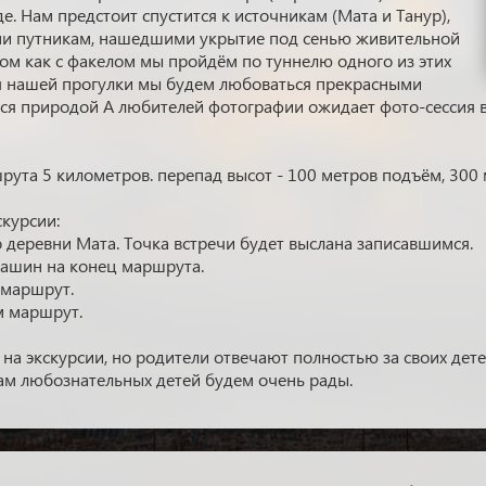
е. Нам предстоит спустится к источникам (Мата и Танур),
ми путникам, нашедшими укрытие под сенью живительной
ом как с факелом мы пройдём по туннелю одного из этих
я нашей прогулки мы будем любоваться прекрасными
ся природой А любителей фотографии ожидает фото-сессия 
ута 5 километров. перепад высот - 100 метров подъём, 300 
скурсии:
о деревни Мата. Точка встречи будет выслана записавшимся.
машин на конец маршрута.
 маршрут.
м маршрут.
на экскурсии, но родители отвечают полностью за своих дете
ам любознательных детей будем очень рады.