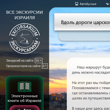
Aвтобусные
ВСЕ ЭКСКУРСИИ
ИЗРАИЛЯ
Вдоль дороги царско
Экскурсий на сайте:
964
Организаторов на сайте:
67
Наш маршрут буде
день можно насладит
На этот раз мы пойде
Познакомимся с теми,
где останавливались 
Электронные
целях их путешествия
книги об Израиле
В наши дни здесь ра