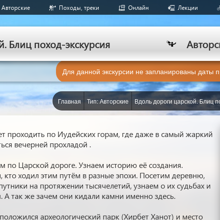
Авторские
Походы, треки
Онлайн
Лекции
й. Блиц поход-экскурсия
Авторс
Для данной экскурсии не запланированы даты 
Главная
Тип: Авторские
Вдоль дороги царской. Блиц п
т проходить по Иудейских горам, где даже в самый жаркий
ься вечерней прохладой .
м по Царской дороге. Узнаем историю её создания.
 кто ходил этим путём в разные эпохи. Посетим деревню,
путники на протяжении тысячелетий, узнаем о их судьбах и
. А так же зачем они кидали камни именно здесь.
сположился археологический парк (Хирбет Ханот) и место