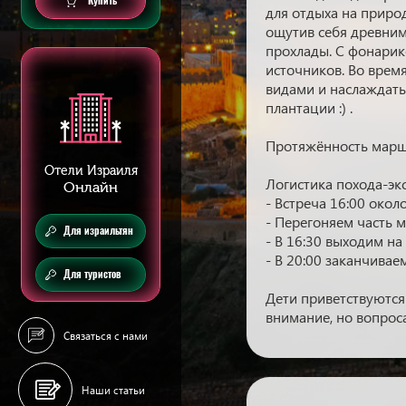
Купить
для отдыха на природ
ощутив себя древни
прохлады. С фонарик
источников. Во врем
видами и наслаждать
плантации :) .
Протяжённость маршр
Отели Израиля
Логистика похода-эк
Онлайн
- Встреча 16:00 окол
- Перегоняем часть 
Для израильтян
- В 16:30 выходим на
- В 20:00 заканчивае
Для туристов
Дети приветствуются 
внимание, но вопрос
Связаться с нами
Наши статьи