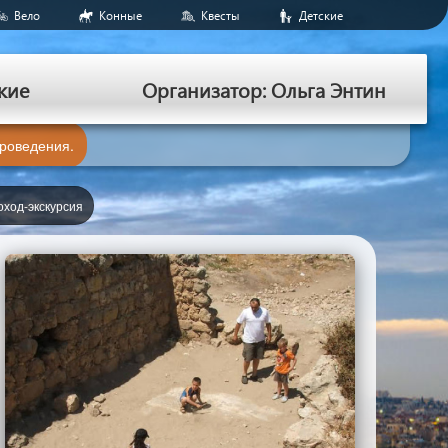
Вело
Конные
Квесты
Детские
кие
Организатор: Ольга Энтин
проведения.
оход-экскурсия