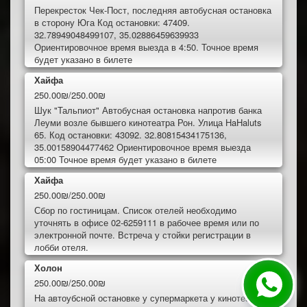
Перекресток Чек-Пост, последняя автобусная остановка
в сторону Юга Код остановки: 47409.
32.78949048499107, 35.02886459639933
Ориентировочное время выезда в 4:50. Точное время
будет указано в билете
Хайфа
250.00₪/250.00₪
Шук "Тальпиот" Автобусная остановка напротив банка
Леуми возле бывшего кинотеатра Рон. Улица HaHaluts
65. Код остановки: 43092. 32.80815434175136,
35.00158904477462 Ориентировочное время выезда
05:00 Точное время будет указано в билете
Хайфа
250.00₪/250.00₪
Сбор по гостиницам. Список отелей необходимо
уточнять в офисе 02-6259111 в рабочее время или по
электронной почте. Встреча у стойки регистрации в
лобби отеля.
Холон
250.00₪/250.00₪
На автоубсной остановке у супермаркета у кинотеатра