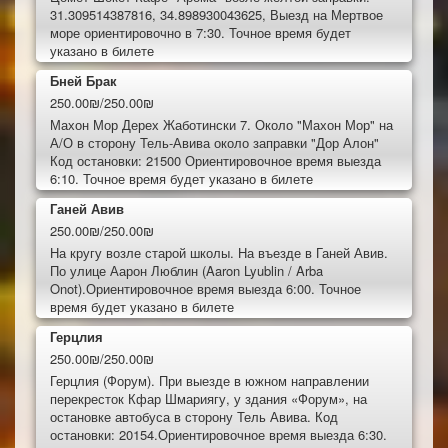
31.309514387816, 34.898930043625, Выезд на Мертвое
море ориентировочно в 7:30. Точное время будет
указано в билете
Бней Брак
250.00₪/250.00₪
Махон Мор Дерех Жаботински 7. Около "Махон Мор" на
А/О в сторону Тель-Авива около заправки "Дор Алон"
Код остановки: 21500 Ориентировочное время выезда
6:10. Точное время будет указано в билете
Ганей Авив
250.00₪/250.00₪
На кругу возле старой школы. На въезде в Ганей Авив.
По улице Аарон Люблин (Aaron Lyublin / Arba
Onot).Ориентировочное время выезда 6:00. Точное
время будет указано в билете
Герцлия
250.00₪/250.00₪
Герцлия (Форум). При выезде в южном направлении
перекресток Кфар Шмариягу, у здания «Форум», на
остановке автобуса в сторону Тель Авива. Код
остановки: 20154.Ориентировочное время выезда 6:30.