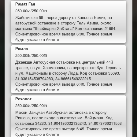
Рамат Ган
250.00₪/250.00₪
Жаботински 55 - через дорогу от Каньона Бялик, на
автобусной остановке в сторону Тель Авива, около
магазина "Швейцария ХаКтана" Код остановки: 21654.
Ориентировочное время выезда 6:00. Точное время
будет указано в билете
Рамла
250.00₪/250.00₪
Джанкшн Автобусная остановка на центральной 44й
трассе, по ул. Хашмонаим, на перекрестке бул. Герцель
и ул. Хашмонаим в сторону Лода. Код остановки 35093.
31.938154538794283, 34.86661549222215
Ориентировочное время выезда 6:40. Точное время
будет указано в билете
Реховот
250.00₪/250.00₪
Махон Вайцман Автобусная остановка в сторону
Ришона, после входа в институт им. Вайцмана. Код
остановки 34230. 31.904186032135243, 34.8073766211553
Ориентировочное время выезда 6:45. Точное время
будет указано в билете