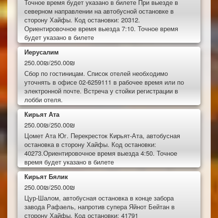
Точное время будет указано в билете При выезде в
северном направлении на автобусной остановке в
сторону Хайфы. Код остановки: 20312.
Ориентировочное время выезда 7:10. Точное время
будет указано в билете
Иерусалим
250.00₪/250.00₪
Сбор по гостиницам. Список отелей необходимо
уточнять в офисе 02-6259111 в рабочее время или по
электронной почте. Встреча у стойки регистрации в
лобби отеля.
Кирьят Ата
250.00₪/250.00₪
Цомет Ата Юг. Перекресток Кирьят-Ата, автобусная
остановка в сторону Хайфы. Код остановки:
40273.Ориентировочное время выезда 4:50. Точное
время будет указано в билете
Кирьят Бялик
250.00₪/250.00₪
Цур-Шалом, автобусная остановка в конце забора
завода Рафаель, напротив супера Яйнот Бейтан в
сторону Хайфы. Код остановки: 41791