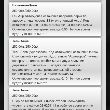
Ришон-ле-Цион
250.00₪/250.00₪
Ган Аир Автобусная остановка напротив парка по
адресу улица Герцель 88 (угол с улицей Асса) Код
остановки: 37328. 31.962976553362, 34.802920052184
Ориентировочное время выезда 6:50. Точное время
будет указано в билете
Тель Авив
250.00₪/250.00₪
Тель Авив (Арлозоров). Код автобусной остановки 20594
Стоя спиной к входу на ЖД станцию "Арлозоров", нужно
повернуть налево, пройти 50 м к двум большим
деревьям с лавочками. Высадка пассажиров
осуществляется на противоположной стороне.
32.08314887471737, 34.797331750742714
Ориентировочное время выезда 6:10. Точное время
будет указано в билете
Тель Авив
250.00₪/250.00₪
Сбор по гостиницам. Список отелей необходимо
уточнять в офисе 02-6259111 в рабочее время или по
электронной почте. Встреча у стойки регистрации в