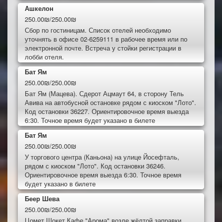
Ашкелон
250.00₪/250.00₪
Сбор по гостиницам. Список отелей необходимо
уточнять в офисе 02-6259111 в рабочее время или по
электронной почте. Встреча у стойки регистрации в
лобби отеля.
Бат Ям
250.00₪/250.00₪
Бат Ям (Мацева). Сдерот Ацмаут 64, в сторону Тель
Авива на автобусной остановке рядом с киоском "Лото".
Код остановки 36227. Ориентировочное время выезда
6:30. Точное время будет указано в билете
Бат Ям
250.00₪/250.00₪
У торгового центра (Каньона) на улице Йосефталь,
рядом с киоском "Лото". Код остановки 36246.
Ориентировочное время выезда 6:30. Точное время
будет указано в билете
Беер Шева
250.00₪/250.00₪
Цомет Шокет Кафе "Арома" возле жёлтой заправки.