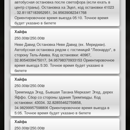
автобусная остановка после светофора (если ехать в
центр страны). Остановка ха Эцел, код остановки 41023
. 32.81187183952951, 34.95639082341768
Ориентировочное время выезда 05:10. Точное время
будет указано в билете
Хайфа
250.00₪/250.00₪
Неве Давид Остановка Неве Давид (ex. Меридиан).
Автобусная остановка рядом с гостиницей "Леонардо", в
сторону Тель-Авива. Код остановки: 40967,
32.8054039475017, 34.95798370933153 Ориентировочное
время выезда 5:30. Точное время будет указано в
билете
Хайфа
250.00₪/250.00₪
Тремпиада Эгед. Бывшая Тахана Мерказит Эгед, дерех
Яффо. Сбор со стороны здания Тремпиады. Код
остановки: 43034. 32.82855462759858,
34.98299957598806 Ориентировочное время выезда в
5:05. Точное время будет указано в билете
Хайфа
250.00₪/250.00₪