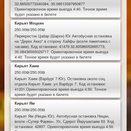
32.86500773340384, 35.09513397950877
Ориентировочное время выезда 4:40. Точное время
будет указано в билете
Кирьят Моцкин
250.00₪/250.00₪
Перекресток Цабар (Шарон) Юг Автобусная остановка
на "Дерех Акко" в сторону Хайфы (возле памятника с
часами). Код остановки: 41479 32.83586053665773,
35.08436565029717. Ориентировочное время выезда
4:40. Точное время будет указано в билете
Кирьят Хаим
250.00₪/250.00₪
Кирьят Хаим (Варбург 7 Юг). Остановка около соц.
отдела Кирьят Хаим. ул Варбург 7. Код остановки:
41331.Ориентировочное время выезда 4:50. Точное
время будет указано в билете
Кирьят Ям
250.00₪/250.00₪
Кирьят Ям (Ницан Юг). Автобусная остановка Ницан,
возле «Супер Фарма». Ул. Сдерот Йерушалаим 53. Код
остановки: 42857. Ориентировочное время выезда 4:50.