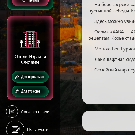
Купить
На берегах реки р
пустынной лебеды. Ка
Здесь можно увиде
Ферма «ХАВАТ НАО
рецептам. Козье стад
Могила Бен Гурио
Отели Израиля
Ландшафтная скул
Онлайн
Семейный маршрут
Для израильтян
Для туристов
Связаться с нами
Наши статьи