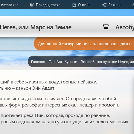
Авторские
Походы, треки
Онлайн
Лекции
Негев, или Марс на Земле
Aвтоб
Для данной экскурсии не запланированы даты 
Главная
Тип: Aвтобусные
Волшебство пустыни Негев, и
ий в себе животных, воду, горные пейзажи,
тыню – каньон Эйн Авдат.
оставляется десятки тысяч лет. Он представляет собой
ых форм рельефа: интересных скал, пещер и промоин.
 протекает река Цин, которая, проходя по равнине,
ровым водопадом на дно узкого ущелья из белых меловых