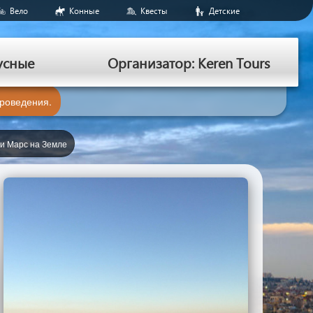
Вело
Конные
Квесты
Детские
усные
Организатор: Keren Tours
проведения.
ли Марс на Земле