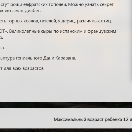
астут рощи евфратских тополей. Можно узнать секрет
к ею лечат диабет.
ть горных козлов, газелей, ящериц, различных птиц.
Т». Великолепные сыры по испанским и французским
о.
на.
ьптура гениального Дани Каравана.
 для всех возрастов
Максимальный возраст ребенка 12 л