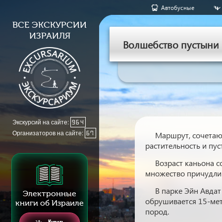
Aвтобусные
ВСЕ ЭКСКУРСИИ
ИЗРАИЛЯ
Волшебство пустыни 
Экскурсий на сайте:
964
Организаторов на сайте:
67
Маршрут, сочетающ
растительность и пус
Возраст каньона с
множество причудлив
В парке Эйн Авдат
Электронные
обрушивается 15-мет
книги об Израиле
пород.