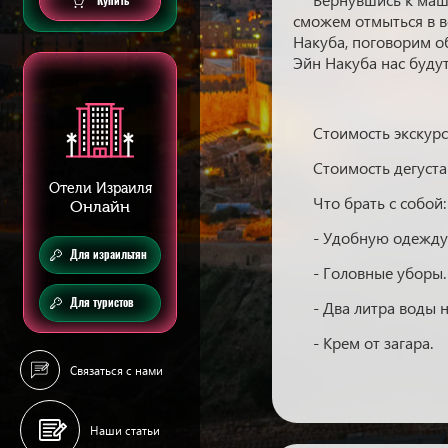
Купить
сможем отмыться в в
Накуба, поговорим о
Эйн Накуба нас будут
Стоимость экскурси
Стоимость дегуста
Отели Израиля
Что брать с собой:
Онлайн
- Удобную одежду
Для израильтян
- Головные уборы.
Для туристов
- Два литра воды н
- Крем от загара.
Связаться с нами
Наши статьи