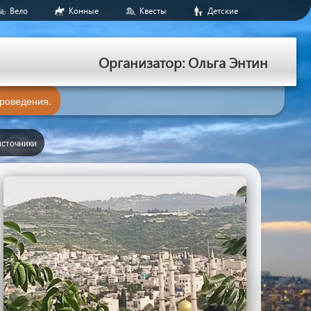
Вело
Конные
Квесты
Детские
Организатор: Ольга Энтин
проведения.
источники