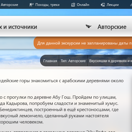
Авторские
Походы, треки
Онлайн
Лекции
х и источники
Авторские
Для данной экскурсии не запланированы даты 
Главная
Тип: Авторские
Вкусняшки в деревнях и 
удейские горы знакомиться с арабскими деревнями около
 с прогулки по деревне Абу Гош. Пройдем по улицам,
да Кадырова, попробуем сладости и знаменитый хумус.
Бенедиктинцев, построенный в ещё крестоносцами, где
 вкусный лемончело, сделанный руками настоятеля
 хорошим человеком.
инам, отправимся в соседнюю деревню Эйн Рафа, где