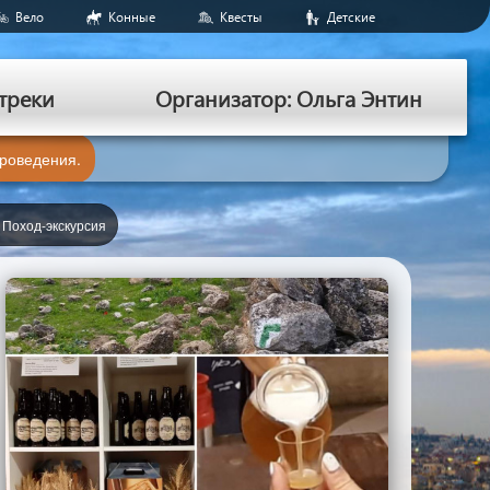
Вело
Конные
Квесты
Детские
треки
Организатор: Ольга Энтин
проведения.
 Поход-экскурсия