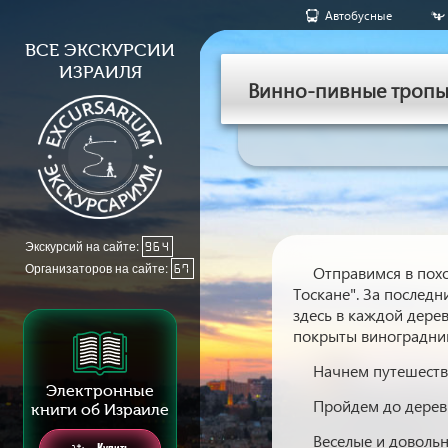
Aвтобусные
ВСЕ ЭКСКУРСИИ
ИЗРАИЛЯ
Винно-пивные тропы 
Экскурсий на сайте:
964
Организаторов на сайте:
67
Отправимся в похо
Тоскане". За последн
здесь в каждой дере
покрыты виноградник
Начнем путешестви
Электронные
Пройдем до деревн
книги об Израиле
Веселые и довольн