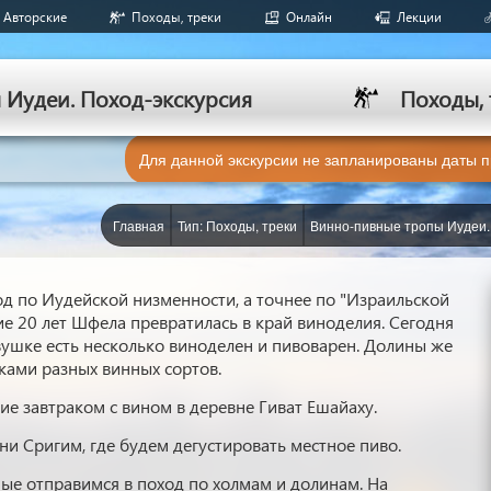
Авторские
Походы, треки
Онлайн
Лекции
Иудеи. Поход-экскурсия
Походы, 
Для данной экскурсии не запланированы даты 
Главная
Тип: Походы, треки
Винно-пивные тропы Иудеи.
д по Иудейской низменности, а точнее по "Израильской
ие 20 лет Шфела превратилась в край виноделия. Сегодня
вушке есть несколько виноделен и пивоварен. Долины же
ами разных винных сортов.
е завтраком с вином в деревне Гиват Ешайаху.
и Сригим, где будем дегустировать местное пиво.
ые отправимся в поход по холмам и долинам. На