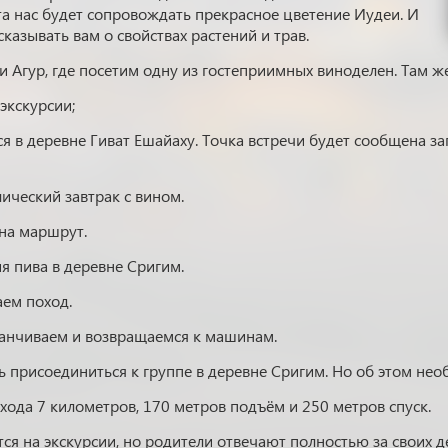
 нас будет сопровождать прекрасное цветение Иудеи. И
сказывать вам о свойствах растений и трав.
 Агур, где посетим одну из гостеприимных виноделен. Там ж
экскурсии;
мся в деревне Гиват Ешайаху. Точка встречи будет сообщена 
лический завтрак с вином.
 на маршрут.
ия пива в деревне Сригим.
аем поход.
аканчиваем и возвращаемся к машинам.
 присоединиться к группе в деревне Сригим. Но об этом нео
ода 7 километров, 170 метров подъём и 250 метров спуск.
ся на экскурсии, но родители отвечают полностью за своих де