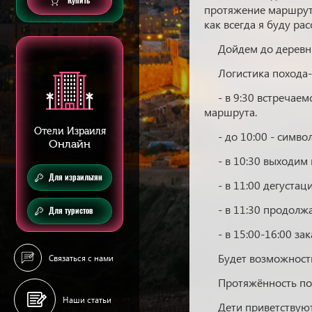
Купить
протяжение маршрута
как всегда я буду рас
Дойдем до деревни
Логистика похода-
- в 9:30 встречае
маршрута.
Отели Израиля
- до 10:00 - симво
Онлайн
- в 10:30 выходим
Для израильтян
- в 11:00 дегустац
- в 11:30 продолж
Для туристов
- в 15:00-16:00 з
Будет возможность
Связаться с нами
Протяжённость пох
Наши статьи
Дети приветствуют