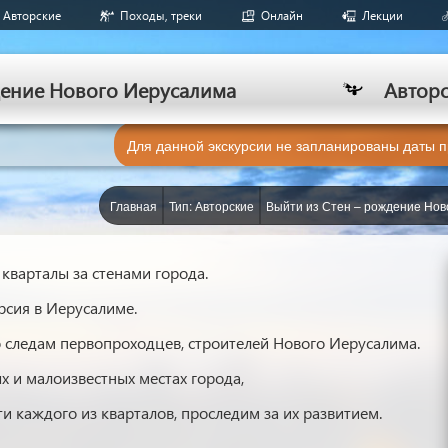
Авторские
Походы, треки
Онлайн
Лекции
дение Нового Иерусалима
Автор
Для данной экскурсии не запланированы даты 
Главная
Тип: Авторские
Выйти из Стен – рождение Нов
кварталы за стенами города.
рсия в Иерусалиме.
 следам первопроходцев, строителей Нового Иерусалима.
 и малоизвестных местах города,
и каждого из кварталов, проследим за их развитием.