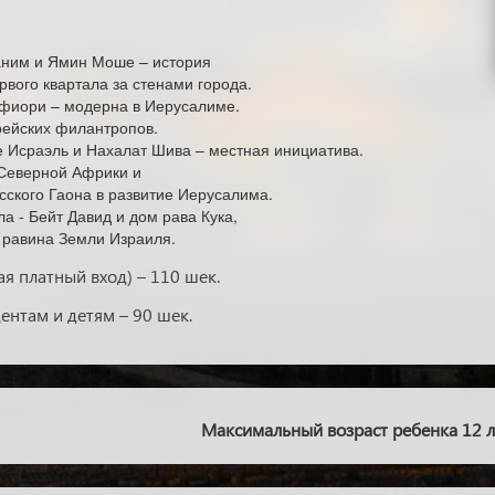
ним и Ямин Моше – история
рвого квартала за стенами города.
фиори – модерна в Иерусалиме.
рейских филантропов.
 Исраэль и Нахалат Шива – местная инициатива.
 Северной Африки и
сского Гаона в развитие Иерусалима.
а - Бейт Давид и дом рава Кука,
о равина Земли Израиля.
я платный вход) – 110 шек.
ентам и детям – 90 шек.
Максимальный возраст ребенка 12 л