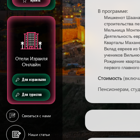
Купить
В программе:
Мишкенот Шаана
строительства пе
Мельница Монте
Деятельность ев
Кварталы Махане
Вклад евреев из
учеников Вильню
Отели Израиля
Рождение квартал
Онлайн
первого главног
Стоимость
(включа
Для израильтян
Пенсионерам, студ
Для туристов
Связаться с нами
Наши статьи