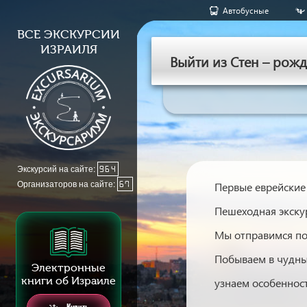
Aвтобусные
ВСЕ ЭКСКУРСИИ
ИЗРАИЛЯ
Выйти из Стен – рож
Экскурсий на сайте:
964
Организаторов на сайте:
67
Первые еврейские 
Пешеходная экску
Мы отправимся по
Побываем в чудных
Электронные
книги об Израиле
узнаем особенност