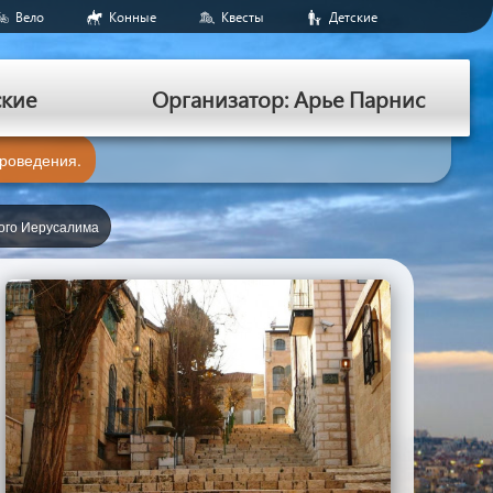
Вело
Конные
Квесты
Детские
ские
Организатор: Арье Парнис
проведения.
ого Иерусалима