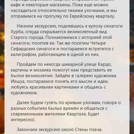
кафе и некоторые магазины. Пока ещё можно
насладиться относительно тихими улочками, и мы
отправимся на прогулку по Еврейскому кварталу.
Начнем экскурсию, поднявшись к куполу синагоги
Хурба, откуда открывается великолепный вид
Старого города. Познакомимся с историей этой
синагоги, посетив ее. Так же посетим Четыре
Сефардских синагоги и постараемся встретится с
калиграфом, работающем в одной из них.
Пройдем по некогда шикарной улице Кардо,
картины и мозаика помогут нам представить ее
былое великолепие. Зайдём в галерею художника
Иешуа, постараемся понять его мысли и идеи,
любуясь красивыми картинками и общаясь с
художником.
Далее будем гулять по кривым улочкам, говоря о
разных событиях былых времён и общаться с
современными жителями Квартала. Будет
интересно).
Закончим экскурсию около Стены плача.