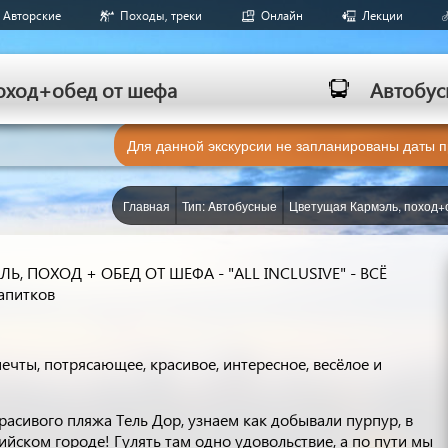
Авторские
Походы, треки
Онлайн
Лекции
оход+обед от шефа
Aвтобус
Для данной экскурсии не запланированы даты 
Главная
Тип: Aвтобусные
Цветущая Кармэль, поход+
, ПОХОД + ОБЕД ОТ ШЕФА - "ALL INCLUSIVE" - ВСЁ
апитков
ечты, потрясающее, красивое, интересное, весёлое и
расивого пляжа Тель Дор, узнаем как добывали пурпур, в
йском городе! Гулять там одно удовольствие, а по пути мы