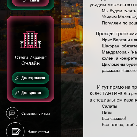
Купить
увидим множество п
Мы будем гулять
Увидим Маленьк
Погуляем по рощ
Проходя тропками
Ирис Вартани ил
Шафран, обязате
Мандрагора - "на
колен, а конкрет
Отели Израиля
Онлайн
Цикломены будем
рассказы Нашего
Для израильтян
И тут прямо на п
КОНСТАНТИН! Встреча
Для туристов
в специальном казан
Салаты
Питы
Связаться с нами
Все свежее!
Все готово, чтоб
Наши статьи