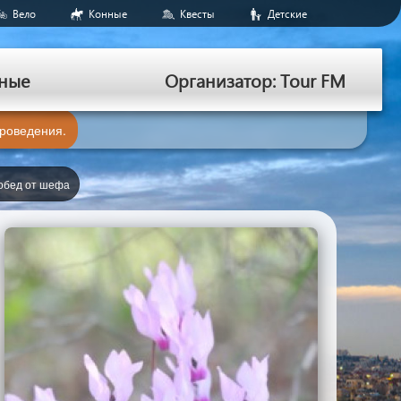
Вело
Конные
Квесты
Детские
ные
Организатор: Tour FM
проведения.
обед от шефа