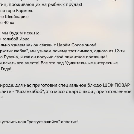
тиц, проживающих на рыбных прудах!
 по горе Кармель
ую Швейцарию
е 40-ка
 мы будем искать:
и голубой Ирис
льно узнаем как он связан с Царём Соломоном!
ркотик любви", мы узнаем почему этот символ, одного из 12-ти
но Рувена, и как он получил своё пикантное прозвище!
 искать все вместе! Все это под Удивительные интересные
 Гида!
рироде, для нас приготовил специальное блюдо ШЕФ ПОВАР
йте - "Казанкабоб", это мясо с картошкой , приготовленное
е!
ы утолить наш "разгулявшийся" аппетит!