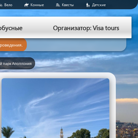
Вело
Конные
Квесты
Детские
обусные
Организатор: Visa tours
проведения.
й парк Аполлония