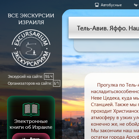
Aвтобусные
ВСЕ ЭКСКУРСИИ
ИЗРАИЛЯ
Тель-Авив. Яффо. Н
Экскурсий на сайте:
964
Организаторов на сайте:
67
Прогулка по Тель-
насладитьсяособенно
Неве Цедека, куда м
Станцией. Также мы 
проходит Христианск
атмосферу в узких у
Электронные
конечно же, не обой
книги об Израиле
Мы закончим наш ма
остатки города Арсуф