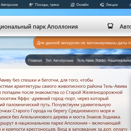
Авторские
Походы, треки
Онлайн
Лекции
ациональный парк Аполлония
Aвт
Для данной экскурсии не запланированы даты 
Главная
Тип: Aвтобусные
Тель-Авив. Яффо. Национальны
Авиву без спешки и беготни, для того, чтобы
стями архитектуры самого живописного района Тель-Авива
ы попадем после знакомства со Старой Железнодорожной
посетим Яффо -древний город-порт, через который
ий паломнический путь. Почувствуем удивительную
лочках Старого Города на берегу Средиземного моря и
демся без Апельсинового дерева и моста Знаков Зодиака.
ршрут в национальном парке Аполлония – включающей
 и крепости крестоносцев. Вход в заповедник за доп. оплату