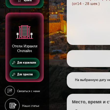
Купить
(от14 - 28 шек )
Отели Израиля
Онлайн
Для израильтян
Для туристов
На выбранную дату не
Связаться с нами
Место, время и 
Наши статьи