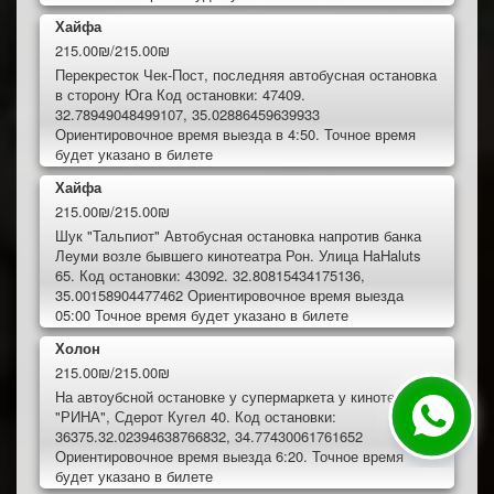
Хайфа
215.00₪/215.00₪
Перекресток Чек-Пост, последняя автобусная остановка
в сторону Юга Код остановки: 47409.
32.78949048499107, 35.02886459639933
Ориентировочное время выезда в 4:50. Точное время
будет указано в билете
Хайфа
215.00₪/215.00₪
Шук "Тальпиот" Автобусная остановка напротив банка
Леуми возле бывшего кинотеатра Рон. Улица HaHaluts
65. Код остановки: 43092. 32.80815434175136,
35.00158904477462 Ориентировочное время выезда
05:00 Точное время будет указано в билете
Холон
215.00₪/215.00₪
На автоубсной остановке у супермаркета у кинотеатра
"РИНА", Сдерот Кугел 40. Код остановки:
36375.32.02394638766832, 34.77430061761652
Ориентировочное время выезда 6:20. Точное время
будет указано в билете