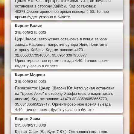
Цомет Ата Юг. Перекресток Кирьят-Ата, автобусная
остановка в сторону Хайфы. Код остановки:
40273.Ориентировочное время выезда 4:50. Точное
время будет указано в билете
Кирьят Бялик
215.00₪/215.00₪
Цур-Шалом, автобусная остановка в конце забора
завода Рафаель, напротив супера Яйнот Бейтан в
сторону Хайфы. Код остановки: 41791
32.86500773340384, 35.09513397950877
Ориентировочное время выезда 4:40. Точное время
будет указано в билете
Кирьят Моцкин
215.00₪/215.00₪
Перекресток Цабар (Шарон) Юг Автобусная остановка
на "Дерех Акко" в сторону Хайфы (возле памятника с
часами). Код остановки: 41479 32.83586053665773,
35.08436565029717. Ориентировочное время выезда
4:40. Точное время будет указано в билете
Кирьят Хаим
215.00₪/215.00₪
Кирьят Хаим (Варбург 7 Юг). Остановка около соц.