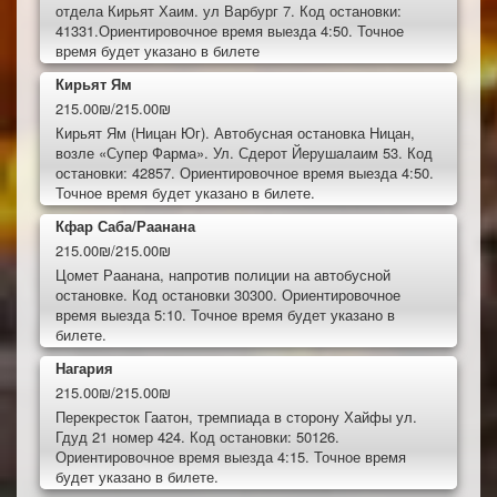
отдела Кирьят Хаим. ул Варбург 7. Код остановки:
41331.Ориентировочное время выезда 4:50. Точное
время будет указано в билете
Кирьят Ям
215.00₪/215.00₪
Кирьят Ям (Ницан Юг). Автобусная остановка Ницан,
возле «Супер Фарма». Ул. Сдерот Йерушалаим 53. Код
остановки: 42857. Ориентировочное время выезда 4:50.
Точное время будет указано в билете.
Кфар Саба/Раанана
215.00₪/215.00₪
Цомет Раанана, напротив полиции на автобусной
остановке. Код остановки 30300. Ориентировочное
время выезда 5:10. Точное время будет указано в
билете.
Нагария
215.00₪/215.00₪
Перекресток Гаатон, тремпиада в сторону Хайфы ул.
Гдуд 21 номер 424. Код остановки: 50126.
Ориентировочное время выезда 4:15. Точное время
будет указано в билете.