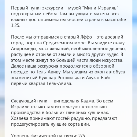
Первый пункт экскурсии – музей "Мини-Израиль"
под открытым небом. Там вы увидите макеты всех
важных достопримечательностей страны в масштабе
1:25.
После мы отправимся в старый Яффо – это древний
город-порт на Средиземном море. Вы увидите скалу
Андромеды, мост желаний, необыкновенное дерево,
растущее в отрыве от земли и много других чудес. В
этом месте живут по большей части люди искусства.
Далее наша экскурсия продолжится в обзорной
поездке по Тель-Авиву. Мы увидим из окон автобуса
знаменитый бульвар Ротшильда и Ахузат Байт –
первый квартал Тель-Авива.
Следующий пункт – винодельня Кадма. Во всем
Израиле только там используют технологию
производства в больших глиняных кувшинах.
Хозяева принимают гостей радушно, предлагают
продегустировать лучшие сорта вин.
Уровень физической нагрузки: 2/5