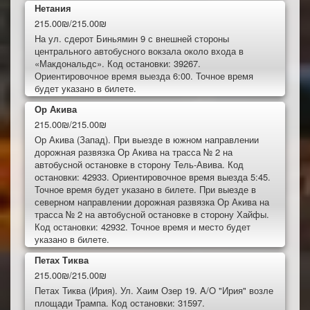
Нетания
215.00₪/215.00₪
На ул. сдерот Биньямин 9 с внешней стороны
центрального автобусного вокзала около входа в
«Макдональдс». Код остановки: 39267.
Ориентировочное время выезда 6:00. Точное время
будет указано в билете.
Ор Акива
215.00₪/215.00₪
Ор Акива (Запад). При выезде в южном направлении
дорожная развязка Ор Акива на трасса № 2 на
автобусной остановке в сторону Тель-Авива. Код
остановки: 42933. Ориентировочное время выезда 5:45.
Точное время будет указано в билете. При выезде в
северном направлении дорожная развязка Ор Акива на
трасса № 2 на автобусной остановке в сторону Хайфы.
Код остановки: 42932. Точное время и место будет
указано в билете.
Петах Тиква
215.00₪/215.00₪
Петах Тиква (Ирия). Ул. Хаим Озер 19. A/O "Ирия" возле
площади Трампа. Код остановки: 31597.