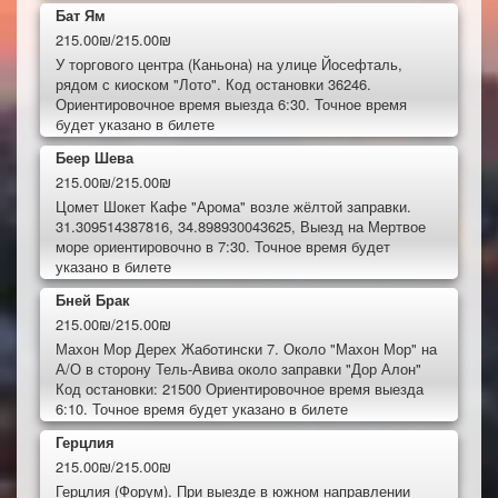
Бат Ям
215.00₪/215.00₪
У торгового центра (Каньона) на улице Йосефталь,
рядом с киоском "Лото". Код остановки 36246.
Ориентировочное время выезда 6:30. Точное время
будет указано в билете
Беер Шева
215.00₪/215.00₪
Цомет Шокет Кафе "Арома" возле жёлтой заправки.
31.309514387816, 34.898930043625, Выезд на Мертвое
море ориентировочно в 7:30. Точное время будет
указано в билете
Бней Брак
215.00₪/215.00₪
Махон Мор Дерех Жаботински 7. Около "Махон Мор" на
А/О в сторону Тель-Авива около заправки "Дор Алон"
Код остановки: 21500 Ориентировочное время выезда
6:10. Точное время будет указано в билете
Герцлия
215.00₪/215.00₪
Герцлия (Форум). При выезде в южном направлении