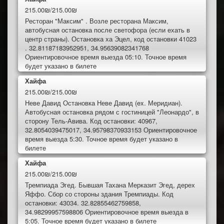
215.00₪/215.00₪
Ресторан "Максим" . Возле ресторана Максим,
автобусная остановка после светофора (если ехать в
центр страны). Остановка ха Эцел, код остановки 41023
. 32.81187183952951, 34.95639082341768
Ориентировочное время выезда 05:10. Точное время
будет указано в билете
Хайфа
215.00₪/215.00₪
Неве Давид Остановка Неве Давид (ex. Меридиан).
Автобусная остановка рядом с гостиницей "Леонардо", в
сторону Тель-Авива. Код остановки: 40967,
32.8054039475017, 34.95798370933153 Ориентировочное
время выезда 5:30. Точное время будет указано в
билете
Хайфа
215.00₪/215.00₪
Тремпиада Эгед. Бывшая Тахана Мерказит Эгед, дерех
Яффо. Сбор со стороны здания Тремпиады. Код
остановки: 43034. 32.82855462759858,
34.98299957598806 Ориентировочное время выезда в
5:05. Точное время будет указано в билете