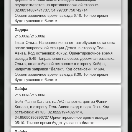
осуществляется на противоположной стороне.
32.08314887471737, 34.797331750742714
Ориентировочное время выезда 6:10. Точное время
будет указано в билете
Хадера
215.00₪/215.00₪
Гиват Ольга. Направление на юг: автобусная остановка
возле заправочной станции Делек- в сторону Тель-
Авива. Код остановки: 40752. Ориентировочное время
выезда 5:45 Направление на север: дорожная развязка
Ольга, на автобусной остановке в сторону Хайфы,
напротив заправки "Делек". Код остановки: 41694.
Ориентировочное время выезда 8:30. Точное время
будет указано в билете
Хайфа
215.00₪/215.00₪
Бейт Фанни Каплан, на А/О напротив центра Фанни
Каплан, в сторону Тель-Авива вход в парк Гехт. Код
остановки: 41785. 32.82221974027414,
34.95650895396727 Ориентировочное время выезда
05:10. Точное время будет указано в билете
Хайфа