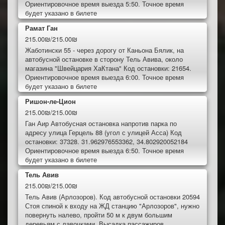
Ориентировочное время выезда 5:50. Точное время
будет указано в билете
Рамат Ган
215.00₪/215.00₪
Жаботински 55 - через дорогу от Каньона Бялик, на
автобусной остановке в сторону Тель Авива, около
магазина "Швейцария ХаКтана" Код остановки: 21654.
Ориентировочное время выезда 6:00. Точное время
будет указано в билете
Ришон-ле-Цион
215.00₪/215.00₪
Ган Аир Автобусная остановка напротив парка по
адресу улица Герцель 88 (угол с улицей Асса) Код
остановки: 37328. 31.962976553362, 34.802920052184
Ориентировочное время выезда 6:50. Точное время
будет указано в билете
Тель Авив
215.00₪/215.00₪
Тель Авив (Арлозоров). Код автобусной остановки 20594
Стоя спиной к входу на ЖД станцию "Арлозоров", нужно
повернуть налево, пройти 50 м к двум большим
деревьям с лавочками. Высадка пассажиров