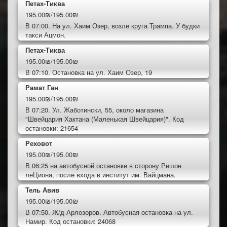
Петах-Тиква
195.00₪/195.00₪
В 07:00. На ул. Хаим Озер, возле круга Трампа. У будки
такси Ацмон.
Петах-Тиква
195.00₪/195.00₪
В 07:10. Остановка на ул. Хаим Озер, 19
Рамат Ган
195.00₪/195.00₪
В 07:20. Ул. Жаботински, 55, около магазина
"Швейцария Хактана (Маленькая Швейцария)". Код
остановки: 21654
Реховот
195.00₪/195.00₪
В 06:25 на автобусной остановке в сторону Ришон
леЦиона, после входа в институт им. Вайцмана.
Тель Авив
195.00₪/195.00₪
В 07:50. Ж/д Арлозоров. Автобусная остановка на ул.
Намир. Код остановки: 24068