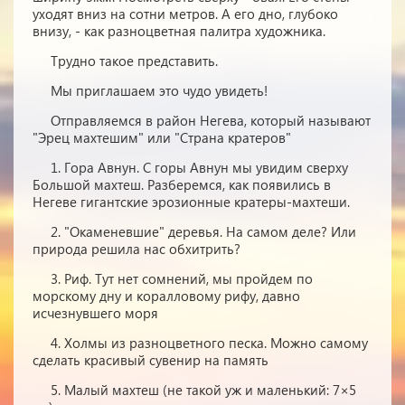
уходят вниз на сотни метров. А его дно, глубоко
внизу, - как разноцветная палитра художника.
Трудно такое представить.
Мы приглашаем это чудо увидеть!
Отправляемся в район Негева, который называют
"Эрец махтешим" или "Страна кратеров"
1. Гора Авнун. С горы Авнун мы увидим сверху
Большой махтеш. Разберемся, как появились в
Негеве гигантские эрозионные кратеры-махтеши.
2. "Окаменевшие" деревья. На самом деле? Или
природа решила нас обхитрить?
3. Риф. Тут нет сомнений, мы пройдем по
морскому дну и коралловому рифу, давно
исчезнувшего моря
4. Холмы из разноцветного песка. Можно самому
сделать красивый сувенир на память
5. Малый махтеш (не такой уж и маленький: 7×5