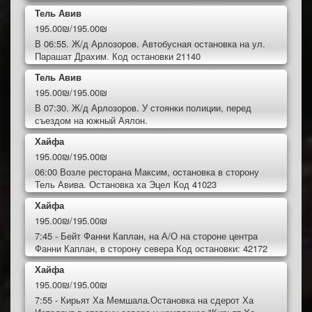
Тель Авив
195.00₪/195.00₪
В 06:55. Ж/д Арлозоров. Автобусная остановка на ул.
Парашат Драхим. Код остановки 21140
Тель Авив
195.00₪/195.00₪
В 07:30. Ж/д Арлозоров. У стоянки полиции, перед
съездом на южный Аялон.
Хайфа
195.00₪/195.00₪
06:00 Возле ресторана Максим, остановка в сторону
Тель Авива. Остановка ха Эцел Код 41023
Хайфа
195.00₪/195.00₪
7:45 - Бейт Фанни Каплан, на А/О на стороне центра
Фанни Каплан, в сторону севера Код остановки: 42172
Хайфа
195.00₪/195.00₪
7:55 - Кирьят Ха Мемшала.Остановка на сдерот Ха