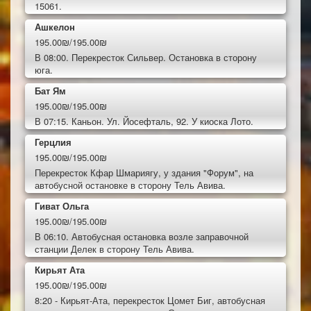
15061.
Ашкелон
195.00₪/195.00₪
В 08:00. Перекресток Сильвер. Остановка в сторону
юга.
Бат Ям
195.00₪/195.00₪
В 07:15. Каньон. Ул. Йосефталь, 92. У киоска Лото.
Герцлия
195.00₪/195.00₪
Перекресток Кфар Шмариягу, у здания "Форум", на
автобусной остановке в сторону Тель Авива.
Гиват Ольга
195.00₪/195.00₪
В 06:10. Автобусная остановка возле заправочной
станции Делек в сторону Тель Авива.
Кирьят Ата
195.00₪/195.00₪
8:20 - Кирьят-Ата, перекресток Цомет Биг, автобусная