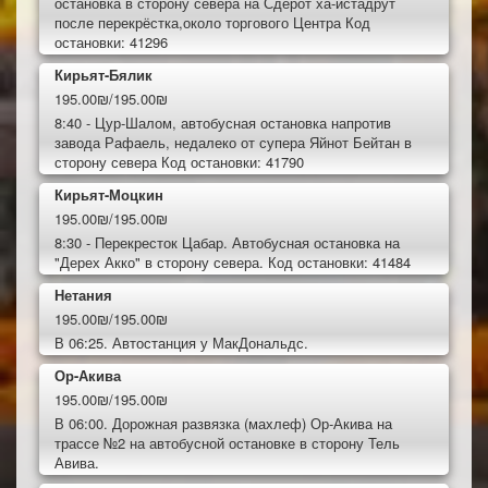
остановка в сторону севера на Сдерот ха-истадрут
после перекрёстка,около торгового Центра Код
остановки: 41296
Кирьят-Бялик
195.00₪/195.00₪
8:40 - Цур-Шалом, автобусная остановка напротив
завода Рафаель, недалеко от супера Яйнот Бейтан в
сторону севера Код остановки: 41790
Кирьят-Моцкин
195.00₪/195.00₪
8:30 - Перекресток Цабар. Автобусная остановка на
"Дерех Акко" в сторону севера. Код остановки: 41484
Нетания
195.00₪/195.00₪
В 06:25. Автостанция у МакДональдс.
Ор-Акива
195.00₪/195.00₪
В 06:00. Дорожная развязка (махлеф) Ор-Акива на
трассе №2 на автобусной остановке в сторону Тель
Авива.