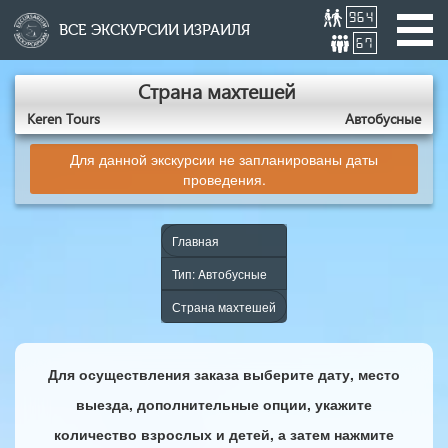
964
ВСЕ ЭКСКУРСИИ ИЗРАИЛЯ
67
Страна махтешей
Keren Tours
Aвтобусные
Для данной экскурсии не запланированы даты
проведения.
Главная
Тип: Aвтобусные
Страна махтешей
Для осуществления заказа выберите дату, место
выезда, дополнительные опции, укажите
количество взрослых и детей, а затем нажмите