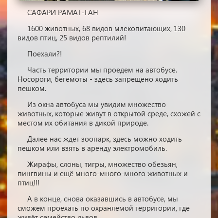
САФАРИ РАМАТ-ГАН
1600 животных, 68 видов млекопитающих, 130
видов птиц, 25 видов рептилий!
Поехали?!
Часть территории мы проедем на автобусе.
Носороги, бегемоты - здесь запрещено ходить
пешком.
Из окна автобуса мы увидим множество
животных, которые живут в открытой среде, схожей с
местом их обитания в дикой природе.
Далее нас ждёт зоопарк, здесь можно ходить
пешком или взять в аренду электромобиль.
Жирафы, слоны, тигры, множество обезьян,
пингвины и ещё много-много-много животных и
птиц!!!
А в конце, снова оказавшись в автобусе, мы
сможем проехать по охраняемой территории, где
живёт семейство львов.