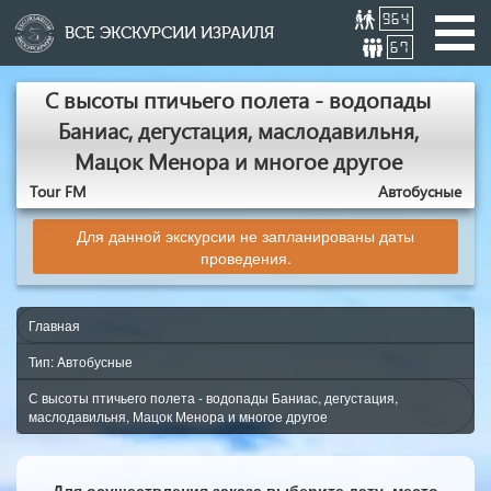
964
ВСЕ ЭКСКУРСИИ ИЗРАИЛЯ
67
С высоты птичьего полета - водопады
Баниас, дегустация, маслодавильня,
Мацок Менора и многое другое
Tour FM
Aвтобусные
Для данной экскурсии не запланированы даты
проведения.
Главная
Тип: Aвтобусные
С высоты птичьего полета - водопады Баниас, дегустация,
маслодавильня, Мацок Менора и многое другое
Для осуществления заказа выберите дату, место