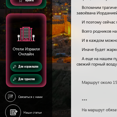
Купить
Вспомним трагиче
завоёвана Иорданией
И поэтому сейчас
Всего родников н
И в каждом можно
Иначе будет жарко 
Отели Израиля
Онлайн
А еще на нашем пу
свежий горный возду
Для израильтян
Для туристов
Маршрут около 15
Связаться с нами
***
На маршрут обязат
Наши статьи