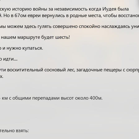
скую историю войны за независимость когда Иудея была
. Но в 67ом евреи вернулись в родные места, чтобы восстан
 мы можем здесь гулять совершено спокойно наслаждаясь ун
а нашем маршруте будет шесть!
 и нужно купаться.
идти....
ти восхитительный сосновый лес, загадочные пещеры с сюрпри
х.
 км с общими перепадами высот около 400м.
ельно взять: