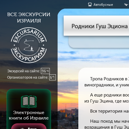
Aвтобусные
ВСЕ ЭКСКУРСИИ
ИЗРАИЛЯ
Родники Гуш Эциона
Экскурсий на сайте:
964
Организаторов на сайте:
67
Тропа Родников в 
виноградники, и уник
А еще родники во
из Гуш Эцина, где мо
Вся территория на
Электронные
книги об Израиле
Наш поход мы нач
возращения в Гуш Эц