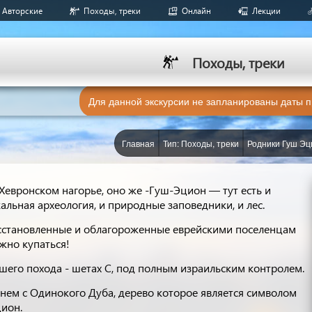
Авторские
Походы, треки
Онлайн
Лекции
Походы, треки
Для данной экскурсии не запланированы даты 
Главная
Тип: Походы, треки
Родники Гуш Эц
Хевронском нагорье, оно же -Гуш-Эцион — тут есть и
альная археология, и природные заповедники, и лес.
сстановленные и облагороженные еврейскими поселенцам
жно купаться!
шего похода - шетах С, под полным израильским контролем.
нем с Одинокого Дуба, дерево которое является символом
ион.