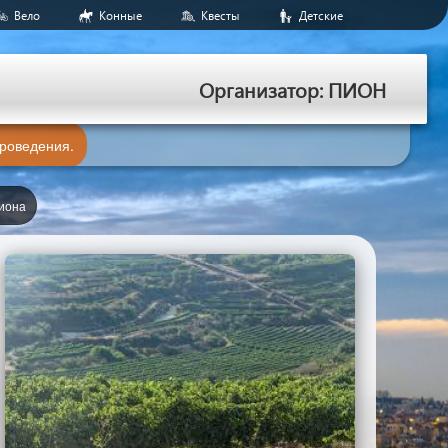
Вело
Конные
Квесты
Детские
Организатор: ПИОН
проведения.
иона