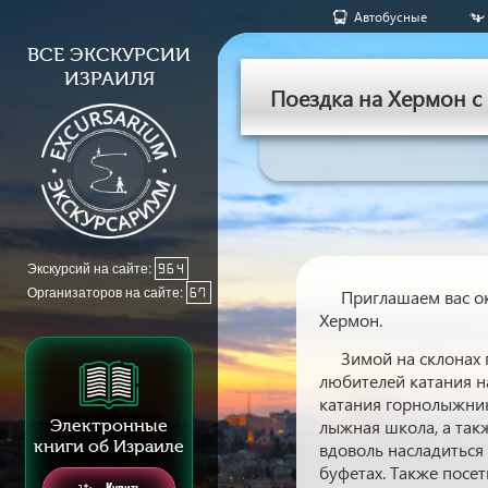
Aвтобусные
ВСЕ ЭКСКУРСИИ
ИЗРАИЛЯ
Поездка на Хермон с
Экскурсий на сайте:
964
Организаторов на сайте:
67
Приглашаем вас о
Хермон.
Зимой на склонах 
любителей катания н
катания горнолыжник
Электронные
лыжная школа, а такж
книги об Израиле
вдоволь насладиться
буфетах. Также посе