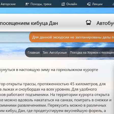
Авторские
Походы, треки
Онлайн
Лекции
 посещением кибуца Дан
Aвтобу
Для данной экскурсии не запланированы даты 
Главная
Тип: Aвтобусные
Поездка на Хермон с посеще
кунуться в настоящую зиму на горнолыжном курорте
гор открыты трассы, протяженностью 45 километров, для
а лыжах и сноубордах на всех уровнях. Для удобного
ов работают подъемники. На территории курорта открыта
е можно вдоволь накататься на санках, поиграть в снежки и
 зимними развлечениями. Перекусить можно в различных
тим кибуц Дан, где продегустируем вкуснейшую форель, а