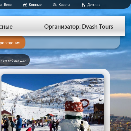
Вело
Конные
Квесты
Детские
сные
Организатор: Dvash Tours
проведения.
нием кибуца Дан