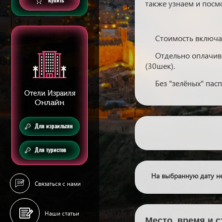
Купить
также узнаем и посм
Стоимость включае
Отдельно оплачива
(30шек).
Без "зелёных" пасп
Отели Израиля
Онлайн
Для израильтян
Для туристов
На выбранную дату не
Связаться с нами
Наши статьи
Место, время и 