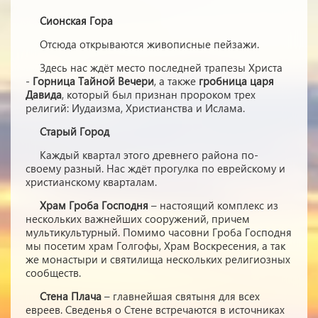
Сионская Гора
Отсюда открываются живописные пейзажи.
Здесь нас ждёт место последней трапезы Христа
-
Горница Тайной Вечери
, а также
гробница царя
Давида
, который был признан пророком трех
религий: Иудаизма, Христианства и Ислама.
Старый Город
Каждый квартал этого древнего района по-
своему разный. Нас ждёт прогулка по еврейскому и
христианскому кварталам.
Храм Гроба Господня
– настоящий комплекс из
нескольких важнейших сооружений, причем
мультикультурный. Помимо часовни Гроба Господня
мы посетим храм Голгофы, Храм Воскресения, а так
же монастыри и святилища нескольких религиозных
сообществ.
Стена Плача
– главнейшая святыня для всех
евреев. Сведенья о Стене встречаются в источниках