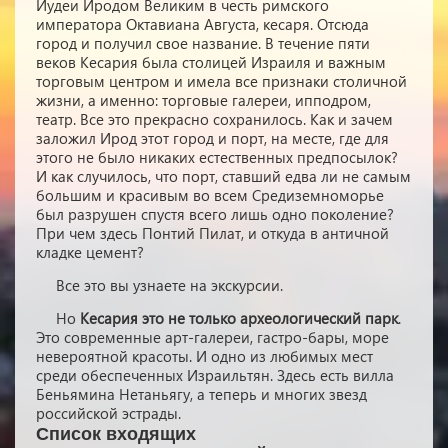
Иудеи Иродом Великим в честь римского
императора Октавиана Августа, кесаря. Отсюда
город и получил свое название. В течение пяти
веков Кесария была столицей Израиля и важным
торговым центром и имела все признаки столичной
жизни, а именно: торговые галереи, ипподром,
театр. Все это прекрасно сохранилось. Как и зачем
заложил Ирод этот город и порт, на месте, где для
этого не было никаких естественных предпосылок?
И как случилось, что порт, ставший едва ли не самым
большим и красивым во всем Средиземноморье
был разрушен спустя всего лишь одно поколение?
При чем здесь Понтий Пилат, и откуда в античной
кладке цемент?
Все это вы узнаете на экскурсии.
Но
Кесария это не только археологический парк
.
Это современные арт-галереи, гастро-бары, море
невероятной красоты. И одно из любимых мест
среди обеспеченных Израильтян. Здесь есть вилла
Беньямина Нетаньягу, а теперь и многих звезд
российской эстрады.
Список входящих