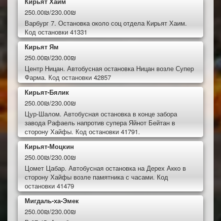
Кирьят Хаим
250.00₪/230.00₪
Варбург 7. Остановка около соц отдела Кирьят Хаим.
Код остановки 41331
Кирьят Ям
250.00₪/230.00₪
Центр Ницан. Автобусная остановка Ницан возле Супер
Фарма. Код остановки 42857
Кирьят-Бялик
250.00₪/230.00₪
Цур-Шалом. Автобусная остановка в конце забора
завода Рафаель напротив супера Яйнот Бейтан в
сторону Хайфы. Код остановки 41791.
Кирьят-Моцкин
250.00₪/230.00₪
Цомет Цабар. Автобусная остановка на Дерех Акко в
сторону Хайфы возле памятника с часами. Код
остановки 41479
Мигдаль-ха-Эмек
250.00₪/230.00₪