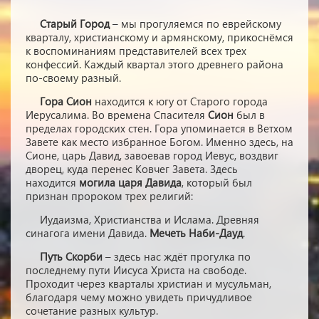
Старый Город
– мы прогуляемся по еврейскому
кварталу, христианскому и армянскому, прикоснёмся
к воспоминаниям представителей всех трех
конфессий. Каждый квартал этого древнего района
по-своему разный.
Гора Сион
находится к югу от Старого города
Иерусалима. Во времена Спасителя
Сион
был в
пределах городских стен. Гора упоминается в Ветхом
Завете как место избранное Богом. Именно здесь, на
Сионе, царь Давид, завоевав город Иевус, воздвиг
дворец, куда перенес Ковчег Завета. Здесь
находится
могила царя Давида
, который был
признан пророком трех религий:
Иудаизма, Христианства и Ислама. Древняя
синагога имени Давида.
Мечеть Наби-Дауд
.
Путь Скорби
– здесь нас ждёт прогулка по
последнему пути Иисуса Христа на свободе.
Проходит через кварталы христиан и мусульман,
благодаря чему можно увидеть причудливое
сочетание разных культур.