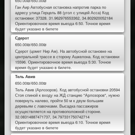
650.00₪/650.00₪
Ган Аир Автобусная остановка напротив парка по
адресу улица Герцель 88 (угол с улицей Асса) Код
остановки: 37328. 31.962976553362, 34.802920052184
Ориентировочное время выезда 6:50. Точное время
будет указано в билете
Сдерот
650.00₪/650.00₪
Сдерот (цомет Нир Ам). На автобусной остановке на
центральной трассе в сторону Ашкелона. Код остановки
15596. Ориентировочное время выезда 5:30. Точное
время будет указано в билете.
Тель Авив
650.00₪/650.00₪
Тель Авив (Арлозоров). Код автобусной остановки 20594
Стоя спиной к входу на ЖД станцию "Арлозоров", нужно
повернуть налево, пройти 50 м к двум большим
деревьям с лавочками. Высадка пассажиров
осуществляется на противоположной стороне.
32.08314887471737, 34.797331750742714
Ориентировочное время выезда 6:10. Точное время
будет указано в билете