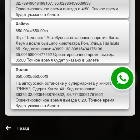
32.78949048499107, 35.02886459639933
Ориентировочное время выезда в 4:50. Точное время
будет указано в билете
Хайфа
650.00₪/650.00₪
Шук "Тальпиот" Автобусная остановка напротив банка
Леуми возле бывшего кинотеатра Рон. Улица HaHaluts
65. Код остановки: 43092. 32.80815434175136,
35.00158904477462 Ориентировочное время выезда
05:00 Точное время будет указано в билете
Холон
650.00₪/650.00₪
На автоубсной остановке у супермаркета у кинотеатра
"РИНА", Сдерот Кугел 40. Код остановки:
36375.32.02394638766832, 34.77430061761652
Ориентировочное время выезда 6:20. Точное время
будет указано в билете
Назад