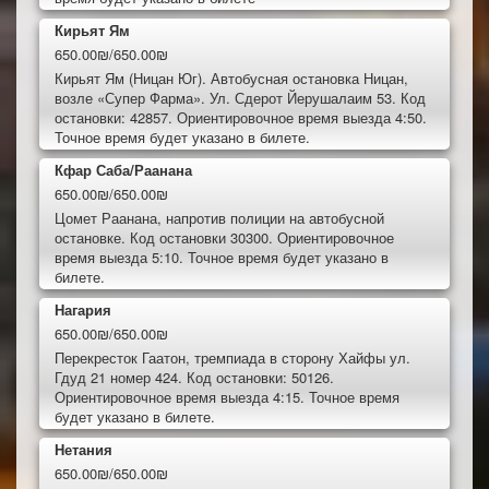
Кирьят Ям
650.00₪/650.00₪
Кирьят Ям (Ницан Юг). Автобусная остановка Ницан,
возле «Супер Фарма». Ул. Сдерот Йерушалаим 53. Код
остановки: 42857. Ориентировочное время выезда 4:50.
Точное время будет указано в билете.
Кфар Саба/Раанана
650.00₪/650.00₪
Цомет Раанана, напротив полиции на автобусной
остановке. Код остановки 30300. Ориентировочное
время выезда 5:10. Точное время будет указано в
билете.
Нагария
650.00₪/650.00₪
Перекресток Гаатон, тремпиада в сторону Хайфы ул.
Гдуд 21 номер 424. Код остановки: 50126.
Ориентировочное время выезда 4:15. Точное время
будет указано в билете.
Нетания
650.00₪/650.00₪