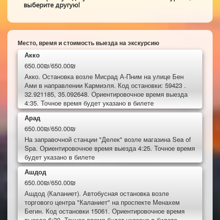
выберите другую!
Место, время и стоимость выезда на экскурсию
Акко
650.00₪/650.00₪
Акко. Остановка возле Мисрад А-Пним на улице Бен
Ами в направлении Кармиэля. Код остановки: 59423 .
32.921185, 35.092648. Ориентировочное время выезда
4:35. Точное время будет указано в билете
Арад
650.00₪/650.00₪
На заправочной станции "Делек" возле магазина Sea of
Spa. Ориентировочное время выезда 4:25. Точное время
будет указано в билете
Ашдод
650.00₪/650.00₪
Ашдод (Каланиет). Автобусная остановка возле
торгового центра "Каланиет" на проспекте Менахем
Бегин. Код остановки 15061. Ориентировочное время
выезда 6:30. Точное время будет указано в билете