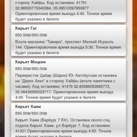
сторону Хайфы. Код остановки: 41791
32.86500773340384, 35.09513397950877
Ориентировочное время выезда 4:40. Точное время
будет указано в билете
Кирьят Гат
650.00₪/650.00₪
Возле магазина "Тамара", проспект Малкей Исраэль
144. Ориентировочное время выезда 5:30. Точное время
будет указано в билете
Кирьят Моцкин
650.00₪/650.00₪
Перекресток Цабар (Шарон) Юг Автобусная остановка
на "Дерех Акко" в сторону Хайфы (возле памятника с
часами). Код остановки: 41479 32.83586053665773,
35.08436565029717. Ориентировочное время выезда
4:40. Точное время будет указано в билете
Кирьят Хаим
650.00₪/650.00₪
Кирьят Хаим (Варбург 7 Юг). Остановка около соц.
отдела Кирьят Хаим. ул Варбург 7. Код остановки:
41331.Ориентировочное время выезда 4:50. Точное
время будет указано в билете