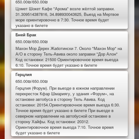
650.00₪/650.00₪
Цомет Шокет Кафе "Арома" возле жёлтой заправки.
31.309514387816, 34.898930043625, Выезд на Мертвое
море ориентировочно в 7:30. Точное время будет
указано в билете
Бней Брак
650.00₪/650.00₪
Махон Мор Дерех Жаботински 7. Около "Махон Мор" на
А/О в сторону Тель-Авива около заправки "Дор Алон"
Код остановки: 21500 Ориентировочное время выезда
6:10. Точное время будет указано в билете
Герцлия
650.00₪/650.00₪
Герцлия (Форум). При выезде в южном направлении
перекресток Кфар Шмариягу, у здания «Форум», на
остановке автобуса в сторону Тель Авива. Код
остановки: 20154.Ориентировочное время выезда 6:30.
Точное время будет указано в билете При выезде в
северном направлении на автобусной остановке в
сторону Хайфы. Код остановки: 20312.
Ориентировочное время выезда 7:10. Точное время
будет указано в билете