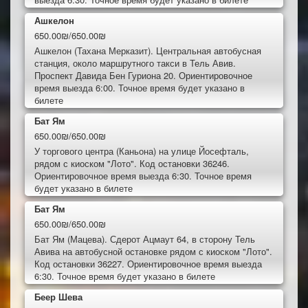
Ашкелон
650.00₪/650.00₪
Ашкелон (Тахана Мерказит). Центральная автобусная
станция, около маршрутного такси в Тель Авив.
Проспект Давида Бен Гуриона 20. Ориентировочное
время выезда 6:00. Точное время будет указано в
билете
Бат Ям
650.00₪/650.00₪
У торгового центра (Каньона) на улице Йосефталь,
рядом с киоском "Лото". Код остановки 36246.
Ориентировочное время выезда 6:30. Точное время
будет указано в билете
Бат Ям
650.00₪/650.00₪
Бат Ям (Мацева). Сдерот Ацмаут 64, в сторону Тель
Авива на автобусной остановке рядом с киоском "Лото".
Код остановки 36227. Ориентировочное время выезда
6:30. Точное время будет указано в билете
Беер Шева