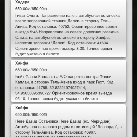
Хадера
650.00₪/650.00₪
Гиват Ольга. Направление на юг: автобусная остановка
возле заправочной станции Делек- в сторону Тель-
Авива. Код остановки: 40752. Ориентировочное время
выезда 5:45 Направление на север: дорожная развязка
Ольга, на автобусной остановке в сторону Хайфы,
напротив заправки "Делек". Код остановки: 41694.
Ориентировочное время выезда 8:30. Точное время
будет указано в билете
Хайфа
650.00₪/650.00₪
Бейт Фанни Каплан, на А/О напротив центра Фанни
Каплан, в сторону Тель-Авива вход в парк Гехт. Код
остановки: 41785. 32.82221974027414,
34.95650895396727 Ориентировочное время выезда
05:10. Точное время будет указано в билете
Хайфа
650.00₪/650.00₪
Неве Давид Остановка Неве Давид (ex. Меридиан).
Автобусная остановка рядом с гостиницей "Леонардо", в
сторону Тель-Авива. Код остановки: 40967,