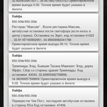
32.8054039475017, 34.95798370933153 Ориентировочное
время выезда 5:30. Точное время будет указано в
билете
Хайфа
650.00₪/650.00₪
Ресторан "Максим" . Возле ресторана Максим,
автобусная остановка после светофора (если ехать в
центр страны). Остановка ха Эцел, код остановки 41023
. 32.81187183952951, 34.95639082341768
Ориентировочное время выезда 05:10. Точное время
будет указано в билете
Хайфа
650.00₪/650.00₪
Тремпиада Эгед. Бывшая Тахана Мерказит Эгед, дерех
Яффо. Сбор со стороны здания Тремпиады. Код
остановки: 43034. 32.82855462759858,
34.98299957598806 Ориентировочное время выезда в
5:05. Точное время будет указано в билете
Хайфа
650.00₪/650.00₪
Перекресток Чек-Пост, последняя автобусная остановка
в сторону Юга Код остановки: 47409.