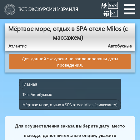
964
ВСЕ ЭКСКУРСИИ ИЗРАИЛЯ
67
Мёртвое море, отдых в SPA отеле Milos (с
массажем)
Атлантис
Aвтобусные
Для данной экскурсии не запланированы даты
проведения.
Главная
Тип: Aвтобусные
Мёртвое море, отдых в SPA отеле Milos (с массажем)
Для осуществления заказа выберите дату, место
выезда, дополнительные опции, укажите