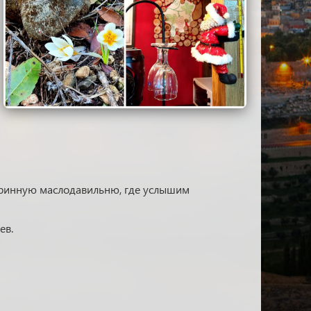
аринную маслодавильню, где услышим
ев.