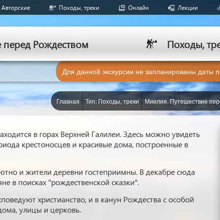
Авторские
Походы, треки
Онлайн
Лекции
е перед Рождеством
Походы, тр
Для данной экскурсии не запланированы даты 
Главная
Тип: Походы, треки
Миилия. Путешествие пер
ходится в горах Верхней Галилеи. Здесь можно увидеть
ериода крестоносцев и красивые дома, построенные в
ютно и жители деревни гостеприимны. В декабре сюда
не в поисках "рождественской сказки".
оведуют христианство, и в канун Рождества с особой
ома, улицы и церковь.