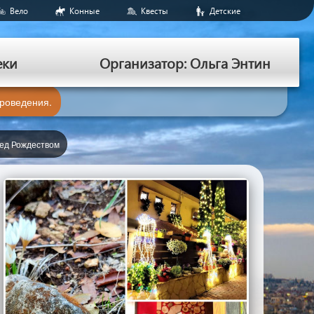
Вело
Конные
Квесты
Детские
еки
Организатор: Ольга Энтин
проведения.
ед Рождеством