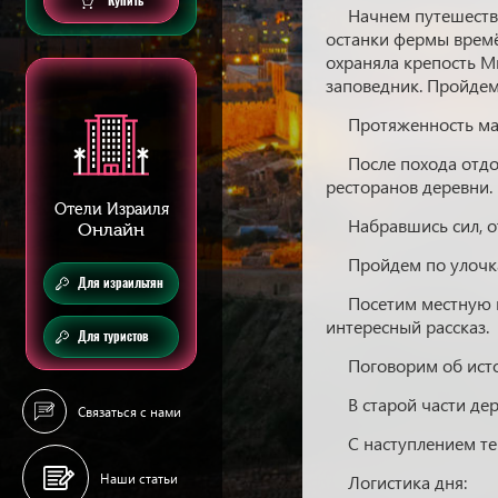
Купить
Начнем путешеств
останки фермы времё
охраняла крепость М
заповедник. Пройдем
Протяженность ма
После похода отдо
ресторанов деревни.
Отели Израиля
Набравшись сил, о
Онлайн
Пройдем по улочк
Для израильтян
Посетим местную 
интересный рассказ.
Для туристов
Поговорим об исто
В старой части д
Связаться с нами
С наступлением т
Наши статьи
Логистика дня: