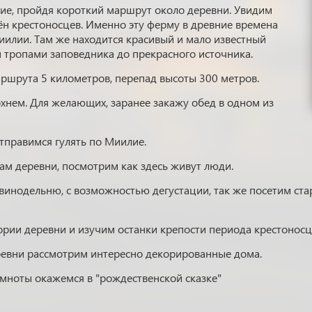
ие, пройдя короткий маршрут около деревни. Увидим
н крестоносцев. Именно эту ферму в древние времена
иилии. Там же находится красивый и мало известный
 тропами заповедника до прекрасного источника.
ршрута 5 километров, перепад высоты 300 метров.
хнем. Для желающих, заранее закажу обед в одном из
тправимся гулять по Миилие.
ам деревни, посмотрим как здесь живут люди.
винодельню, с возможностью дегустации, так же посетим ст
рии деревни и изучим останки крепости периода крестоносц
еревни рассмотрим интересно декорированные дома.
емноты окажемся в "рождественской сказке"