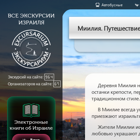
Aвтобусные
ВСЕ ЭКСКУРСИИ
ИЗРАИЛЯ
Миилия. Путешестви
Экскурсий на сайте:
964
Организаторов на сайте:
67
Деревня Миилия на
останки крепости, п
традиционном стиле.
В Миилие всегда у
приезжают израильтя
Электронные
Жители Миилии исп
книги об Израиле
любовью украшают д