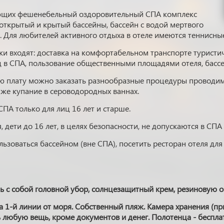
ющих фешенебельный оздоровительный СПА комплекс
открытый и крытый бассейны, бассейн с водой мертвого
. Для любителей активного отдыха в отеле имеются теннисные
ки входят: доставка на комфортабельном транспорте туристиче
од в СПА, пользование общественными площадями отеля, басс
ю плату можно заказать разнообразные процедуры проводи
 же купание в сероводородных ваннах.
СПА только для лиц 16 лет и старше.
, дети до 16 лет, в целях безопасности, не допускаются в СПА
ьзоваться бассейном (вне СПА), посетить ресторан отеля дл
 с собой головной убор, солнцезащитный крем, резиновую о
а 1-й линии от моря. Собственный пляж. Камера хранения (при
 любую вещь, кроме документов и денег. Полотенца - беспла