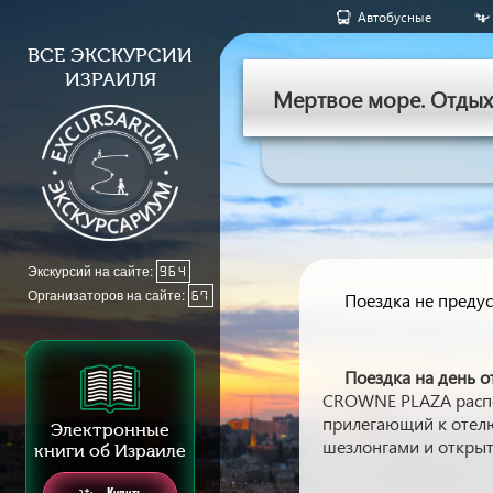
Aвтобусные
ВСЕ ЭКСКУРСИИ
ИЗРАИЛЯ
Мертвое море. Отдых 
Экскурсий на сайте:
964
Организаторов на сайте:
67
Поездка не предус
Поездка на день 
CROWNE PLAZA распо
прилегающий к отелю
Электронные
шезлонгами и откры
книги об Израиле