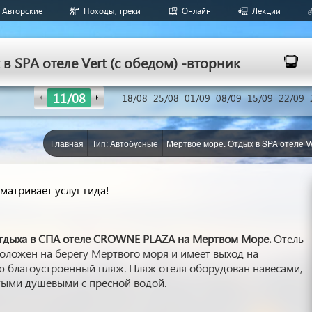
Авторские
Походы, треки
Онлайн
Лекции
в SPA отеле Vert (c обедом) -вторник
11/08
18/08
25/08
01/09
08/09
15/09
22/09
Главная
Тип: Aвтобусные
Мертвое море. Отдых в SPA отеле Ve
матривает услуг гида!
отдыха в СПА отеле CROWNE PLAZA на Мертвом Море.
Отель
ложен на берегу Мертвого моря и имеет выход на
 благоустроенный пляж. Пляж отеля оборудован навесами,
тыми душевыми с пресной водой.