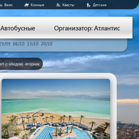
Вело
Конные
Квесты
Детские
Aвтобусные
Организатор: Атлантис
29/09
06/10
13/10
20/10
rt (c обедом) -вторник