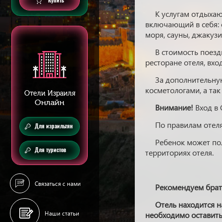
Купить
К услугам отдыха
включающий в себя: 
моря, сауны, джакузи
В стоимость поезд
ресторане отеля, вх
За дополнительну
косметологами, а так
Отели Израиля
Онлайн
Внимание!
Вход в 
По правилам отеля
Для израильтян
Ребенок может пол
Для туристов
территориях отеля.
Связаться с нами
Рекомендуем брать
Отель находится н
Наши статьи
необходимо оставить