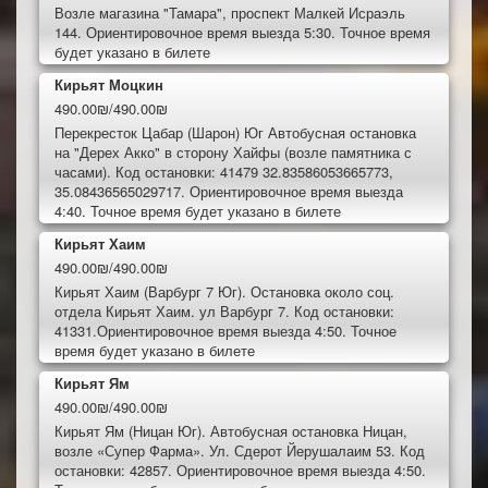
Возле магазина "Тамара", проспект Малкей Исраэль
144. Ориентировочное время выезда 5:30. Точное время
будет указано в билете
Кирьят Моцкин
490.00₪/490.00₪
Перекресток Цабар (Шарон) Юг Автобусная остановка
на "Дерех Акко" в сторону Хайфы (возле памятника с
часами). Код остановки: 41479 32.83586053665773,
35.08436565029717. Ориентировочное время выезда
4:40. Точное время будет указано в билете
Кирьят Хаим
490.00₪/490.00₪
Кирьят Хаим (Варбург 7 Юг). Остановка около соц.
отдела Кирьят Хаим. ул Варбург 7. Код остановки:
41331.Ориентировочное время выезда 4:50. Точное
время будет указано в билете
Кирьят Ям
490.00₪/490.00₪
Кирьят Ям (Ницан Юг). Автобусная остановка Ницан,
возле «Супер Фарма». Ул. Сдерот Йерушалаим 53. Код
остановки: 42857. Ориентировочное время выезда 4:50.