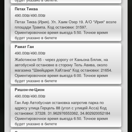
Петах Тиква
490.00₪/490.00₪
Петах Тиква (Ирия). Ул. Хаим Озер 19. A/O "Ирия" возле
площади Трампа. Код остановки: 31597.
Ориентировочное время выезда 5:50. Точное время
будет указано в билете
Рамат Ган
490.00₪/490.00₪
Жаботински 55 - через дорогу от Каньона Бялик, на
автобусной остановке в сторону Тель Авива, около
магазина "Швейцария ХаКтана" Код остановки: 21654.
Ориентировочное время выезда 6:00. Точное время
будет указано в билете
Ришон-ле-Цион
490.00₪/490.00₪
Ган Аир Автобусная остановка напротив парка по
адресу улица Герцель 88 (угол с улицей Асса) Код
остановки: 37328. 31.962976553362, 34.802920052184
Ориентировочное время выезда 6:50. Точное время
будет указано в билете