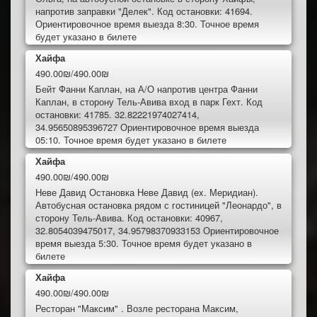
напротив заправки "Делек". Код остановки: 41694.
Ориентировочное время выезда 8:30. Точное время
будет указано в билете
Хайфа
490.00₪/490.00₪
Бейт Фанни Каплан, на А/О напротив центра Фанни
Каплан, в сторону Тель-Авива вход в парк Гехт. Код
остановки: 41785. 32.82221974027414,
34.95650895396727 Ориентировочное время выезда
05:10. Точное время будет указано в билете
Хайфа
490.00₪/490.00₪
Неве Давид Остановка Неве Давид (ex. Меридиан).
Автобусная остановка рядом с гостиницей "Леонардо", в
сторону Тель-Авива. Код остановки: 40967,
32.8054039475017, 34.95798370933153 Ориентировочное
время выезда 5:30. Точное время будет указано в
билете
Хайфа
490.00₪/490.00₪
Ресторан "Максим" . Возле ресторана Максим,