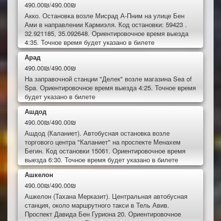
490.00₪/490.00₪
Акко. Остановка возле Мисрад А-Пним на улице Бен
Ами в направлении Кармиэля. Код остановки: 59423 .
32.921185, 35.092648. Ориентировочное время выезда
4:35. Точное время будет указано в билете
Арад
490.00₪/490.00₪
На заправочной станции "Делек" возле магазина Sea of
Spa. Ориентировочное время выезда 4:25. Точное время
будет указано в билете
Ашдод
490.00₪/490.00₪
Ашдод (Каланиет). Автобусная остановка возле
торгового центра "Каланиет" на проспекте Менахем
Бегин. Код остановки 15061. Ориентировочное время
выезда 6:30. Точное время будет указано в билете
Ашкелон
490.00₪/490.00₪
Ашкелон (Тахана Мерказит). Центральная автобусная
станция, около маршрутного такси в Тель Авив.
Проспект Давида Бен Гуриона 20. Ориентировочное