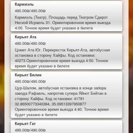
Кармиэль
490.00₪/490.00₪
Кармиэль (Театр). Площадь перед Театром Сдерот
Несиэй Исраель 31. Ориентировочное время выезда
4:00. Точное время будет указано в билете
Кирьят Ата
490.00₪/490.00₪
Цомет Ата Юг. Перекресток Кирьят-Ата, автобусная
остановка в сторону Хайфы. Код остановки:
40273.Ориентировочное время выезда 4:50. Точное
время будет указано в билете
Кирьят Бялик
490.00₪/490.00₪
Цур-Шалом, автобусная остановка в конце забора
завода Рафаель, напротив супера Яйнот Бейтан в
сторону Хайфы. Код остановки: 41791
32.86500773340384, 35.09513397950877
Ориентировочное время выезда 4:40. Точное время
будет указано в билете
Кирьят Гат
490.00₪/490.00₪