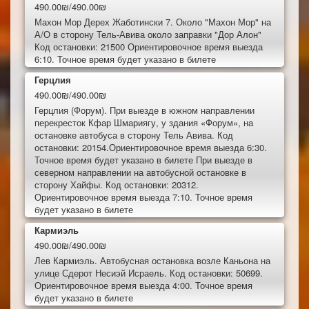
490.00₪/490.00₪
Махон Мор Дерех Жаботински 7. Около "Махон Мор" на
А/О в сторону Тель-Авива около заправки "Дор Алон"
Код остановки: 21500 Ориентировочное время выезда
6:10. Точное время будет указано в билете
Герцлия
490.00₪/490.00₪
Герцлия (Форум). При выезде в южном направлении
перекресток Кфар Шмариягу, у здания «Форум», на
остановке автобуса в сторону Тель Авива. Код
остановки: 20154.Ориентировочное время выезда 6:30.
Точное время будет указано в билете При выезде в
северном направлении на автобусной остановке в
сторону Хайфы. Код остановки: 20312.
Ориентировочное время выезда 7:10. Точное время
будет указано в билете
Кармиэль
490.00₪/490.00₪
Лев Кармиэль. Автобусная остановка возле Каньона на
улице Сдерот Несиэй Исраель. Код остановки: 50699.
Ориентировочное время выезда 4:00. Точное время
будет указано в билете