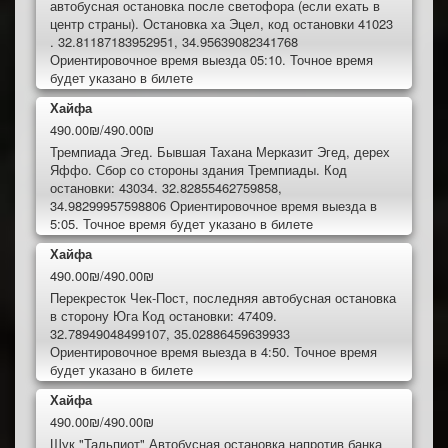
автобусная остановка после светофора (если ехать в
центр страны). Остановка ха Эцел, код остановки 41023
. 32.81187183952951, 34.95639082341768
Ориентировочное время выезда 05:10. Точное время
будет указано в билете
Хайфа
490.00₪/490.00₪
Тремпиада Эгед. Бывшая Тахана Мерказит Эгед, дерех
Яффо. Сбор со стороны здания Тремпиады. Код
остановки: 43034. 32.82855462759858,
34.98299957598806 Ориентировочное время выезда в
5:05. Точное время будет указано в билете
Хайфа
490.00₪/490.00₪
Перекресток Чек-Пост, последняя автобусная остановка
в сторону Юга Код остановки: 47409.
32.78949048499107, 35.02886459639933
Ориентировочное время выезда в 4:50. Точное время
будет указано в билете
Хайфа
490.00₪/490.00₪
Шук "Тальпиот" Автобусная остановка напротив банка