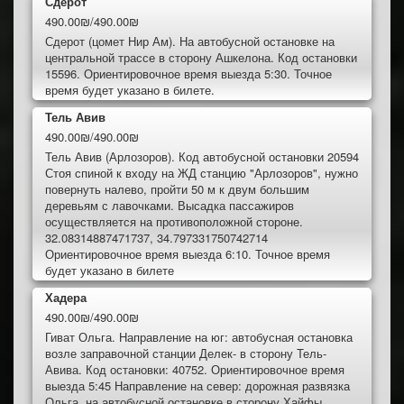
Сдерот
490.00₪/490.00₪
Сдерот (цомет Нир Ам). На автобусной остановке на
центральной трассе в сторону Ашкелона. Код остановки
15596. Ориентировочное время выезда 5:30. Точное
время будет указано в билете.
Тель Авив
490.00₪/490.00₪
Тель Авив (Арлозоров). Код автобусной остановки 20594
Стоя спиной к входу на ЖД станцию "Арлозоров", нужно
повернуть налево, пройти 50 м к двум большим
деревьям с лавочками. Высадка пассажиров
осуществляется на противоположной стороне.
32.08314887471737, 34.797331750742714
Ориентировочное время выезда 6:10. Точное время
будет указано в билете
Хадера
490.00₪/490.00₪
Гиват Ольга. Направление на юг: автобусная остановка
возле заправочной станции Делек- в сторону Тель-
Авива. Код остановки: 40752. Ориентировочное время
выезда 5:45 Направление на север: дорожная развязка
Ольга, на автобусной остановке в сторону Хайфы,