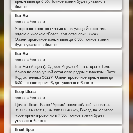
время выезда 6:00. Точное время будет указано в
билете
Бат Ям
490.00₪/490.00₪
У торгового центра (Каньона) на улице Йосефталь,
рядом с киоском "Лото". Код остановки 36246.
Ориентировочное время выезда 6:30. Точное время
будет указано в билете
Бат Ям
490.00₪/490.00₪
Бат Ям (Мацева). Сдерот Ацмаут 64, в сторону Тель
Авива на автобусной остановке рядом с киоском "Лото".
Код остановки 36227. Ориентировочное время выезда
6:30. Точное время будет указано в билете
Беер Шева
490.00₪/490.00₪
Цомет Шокет Кафе "Арома" возле жёлтой заправки.
31.309514387816, 34.898930043625, Выезд на Мертвое
море ориентировочно в 7:30. Точное время будет
указано в билете
Бней Брак