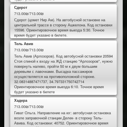
Сдерот
713.00₪/713.00₪
Сдерот (цомет Нир Ам). На автобусной остановке на
центральной трассе в сторону Ашкелона. Код остановки
15596. Ориентировочное время выезда 5:30. Точное
время будет указано в билете.
Тель Авив
713.00₪/713.00₪
Тель Авив (Арлозоров). Код автобусной остановки 20594
Стоя спиной к входу на ЖД станцию "Арлозоров", нужно
повернуть налево, пройти 50 м к двум большим
деревьям с лавочками. Высадка пассажиров
осуществляется на противоположной стороне.
32.08314887471737, 34.797331750742714
Ориентировочное время выезда 6:10. Точное время
будет указано в билете
Хадера
713.00₪/713.00₪
Гиват Ольга. Направление на юг: автобусная остановка
возле заправочной станции Делек- в сторону Тель-
Авива. Код остановки: 40752. Ориентировочное время