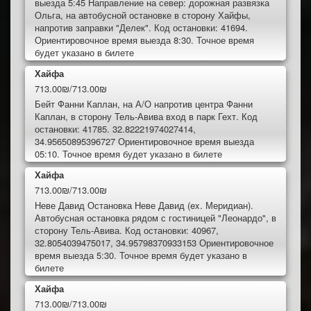
выезда 5:45 Направление на север: дорожная развязка
Ольга, на автобусной остановке в сторону Хайфы,
напротив заправки "Делек". Код остановки: 41694.
Ориентировочное время выезда 8:30. Точное время
будет указано в билете
Хайфа
713.00₪/713.00₪
Бейт Фанни Каплан, на А/О напротив центра Фанни
Каплан, в сторону Тель-Авива вход в парк Гехт. Код
остановки: 41785. 32.82221974027414,
34.95650895396727 Ориентировочное время выезда
05:10. Точное время будет указано в билете
Хайфа
713.00₪/713.00₪
Неве Давид Остановка Неве Давид (ex. Меридиан).
Автобусная остановка рядом с гостиницей "Леонардо", в
сторону Тель-Авива. Код остановки: 40967,
32.8054039475017, 34.95798370933153 Ориентировочное
время выезда 5:30. Точное время будет указано в
билете
Хайфа
713.00₪/713.00₪