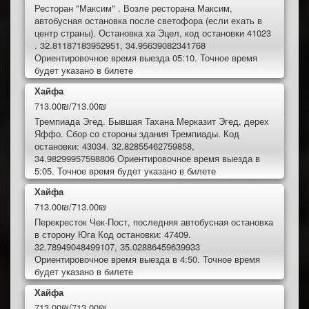
Ресторан "Максим" . Возле ресторана Максим,
автобусная остановка после светофора (если ехать в
центр страны). Остановка ха Эцел, код остановки 41023
. 32.81187183952951, 34.95639082341768
Ориентировочное время выезда 05:10. Точное время
будет указано в билете
Хайфа
713.00₪/713.00₪
Тремпиада Эгед. Бывшая Тахана Мерказит Эгед, дерех
Яффо. Сбор со стороны здания Тремпиады. Код
остановки: 43034. 32.82855462759858,
34.98299957598806 Ориентировочное время выезда в
5:05. Точное время будет указано в билете
Хайфа
713.00₪/713.00₪
Перекресток Чек-Пост, последняя автобусная остановка
в сторону Юга Код остановки: 47409.
32.78949048499107, 35.02886459639933
Ориентировочное время выезда в 4:50. Точное время
будет указано в билете
Хайфа
713.00₪/713.00₪