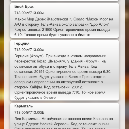
Бней Брак
713.00₪/713.00₪
Махон Мор Дерех Жаботински 7. Около "Махон Мор" на
А/О в сторону Тель-Авива около заправки "Дор Алон"
Код остановки: 21500 Ориентировочное время выезда
6:10. Точное время будет указано в билете
Герцлия
713.00₪/713.00₪
Герцлия (Форум). При выезде в южном направлении
перекресток Кфар Шмариягу, у здания «Форум», на
остановке автобуса в сторону Тель Авива. Код
остановки: 20154.Ориентировочное время выезда 6:30.
Точное время будет указано в билете При выезде в
северном направлении на автобусной остановке в
сторону Хайфы. Код остановки: 20312.
Ориентировочное время выезда 7:10. Точное время
будет указано в билете
Кармиэль
713.00₪/713.00₪
Лев Кармиэль. Автобусная остановка возле Каньона на
улице Сдерот Несиэй Исраель. Код остановки: 50699.
Ориентировочное время выезда 4:00. Точное время