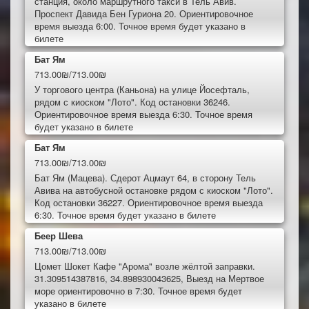
станция, около маршрутного такси в Тель Авив.
Проспект Давида Бен Гуриона 20. Ориентировочное
время выезда 6:00. Точное время будет указано в
билете
Бат Ям
713.00₪/713.00₪
У торгового центра (Каньона) на улице Йосефталь,
рядом с киоском "Лото". Код остановки 36246.
Ориентировочное время выезда 6:30. Точное время
будет указано в билете
Бат Ям
713.00₪/713.00₪
Бат Ям (Мацева). Сдерот Ацмаут 64, в сторону Тель
Авива на автобусной остановке рядом с киоском "Лото".
Код остановки 36227. Ориентировочное время выезда
6:30. Точное время будет указано в билете
Беер Шева
713.00₪/713.00₪
Цомет Шокет Кафе "Арома" возле жёлтой заправки.
31.309514387816, 34.898930043625, Выезд на Мертвое
море ориентировочно в 7:30. Точное время будет
указано в билете