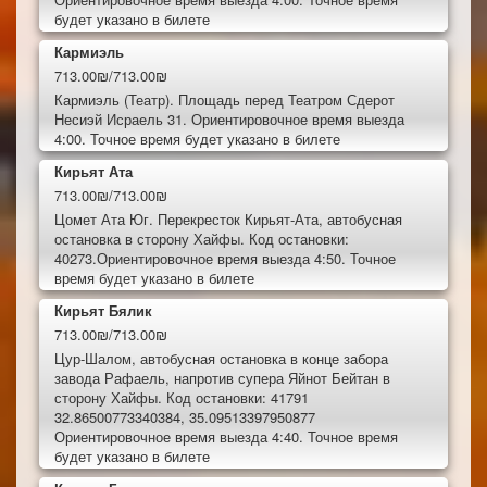
будет указано в билете
Кармиэль
713.00₪/713.00₪
Кармиэль (Театр). Площадь перед Театром Сдерот
Несиэй Исраель 31. Ориентировочное время выезда
4:00. Точное время будет указано в билете
Кирьят Ата
713.00₪/713.00₪
Цомет Ата Юг. Перекресток Кирьят-Ата, автобусная
остановка в сторону Хайфы. Код остановки:
40273.Ориентировочное время выезда 4:50. Точное
время будет указано в билете
Кирьят Бялик
713.00₪/713.00₪
Цур-Шалом, автобусная остановка в конце забора
завода Рафаель, напротив супера Яйнот Бейтан в
сторону Хайфы. Код остановки: 41791
32.86500773340384, 35.09513397950877
Ориентировочное время выезда 4:40. Точное время
будет указано в билете