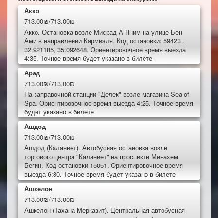
Акко
713.00₪/713.00₪
Акко. Остановка возле Мисрад А-Пним на улице Бен
Ами в направлении Кармиэля. Код остановки: 59423 .
32.921185, 35.092648. Ориентировочное время выезда
4:35. Точное время будет указано в билете
Арад
713.00₪/713.00₪
На заправочной станции "Делек" возле магазина Sea of
Spa. Ориентировочное время выезда 4:25. Точное время
будет указано в билете
Ашдод
713.00₪/713.00₪
Ашдод (Каланиет). Автобусная остановка возле
торгового центра "Каланиет" на проспекте Менахем
Бегин. Код остановки 15061. Ориентировочное время
выезда 6:30. Точное время будет указано в билете
Ашкелон
713.00₪/713.00₪
Ашкелон (Тахана Мерказит). Центральная автобусная