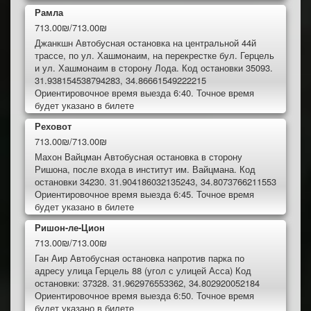
Рамла
713.00₪/713.00₪
Джанкшн Автобусная остановка на центральной 44й
трассе, по ул. Хашмонаим, на перекрестке бул. Герцель
и ул. Хашмонаим в сторону Лода. Код остановки 35093.
31.938154538794283, 34.86661549222215
Ориентировочное время выезда 6:40. Точное время
будет указано в билете
Реховот
713.00₪/713.00₪
Махон Вайцман Автобусная остановка в сторону
Ришона, после входа в институт им. Вайцмана. Код
остановки 34230. 31.904186032135243, 34.8073766211553
Ориентировочное время выезда 6:45. Точное время
будет указано в билете
Ришон-ле-Цион
713.00₪/713.00₪
Ган Аир Автобусная остановка напротив парка по
адресу улица Герцель 88 (угол с улицей Асса) Код
остановки: 37328. 31.962976553362, 34.802920052184
Ориентировочное время выезда 6:50. Точное время
будет указано в билете