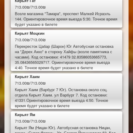
Кирьят Гат
713.00₪/713.00₪
Возле магазина "Тамара", проспект Малкей Исраэль
144. Ориентировочное время выезда 5:30. Точное время
будет указано в билете
Кирьят Моцкин
713.00₪/713.00₪
Перекресток Цабар (Шарон) Юг Автобусная остановка
на "Дерех Акко" в сторону Хайфы (возле памятника с
часами). Код остановки: 41479 32.83586053665773,
35.08436565029717. Ориентировочное время выезда
4:40. Точное время будет указано в билете
Кирьят Хаим
713.00₪/713.00₪
Кирьят Хаим (Варбург 7 Юг). Остановка около соц.
отдела Кирьят Хаим. ул Варбург 7. Код остановки:
41331.Ориентировочное время выезда 4:50. Точное
время будет указано в билете
Кирьят Ям
713.00₪/713.00₪
Кирьят Ям (Ницан Юг). Автобусная остановка Ницан,
возле «Супер Фарма». Ул. Сдерот Йерушалаим 53. Код