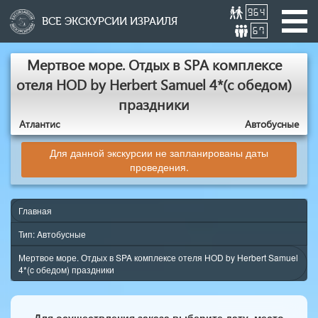
964
ВСЕ ЭКСКУРСИИ ИЗРАИЛЯ
67
Мертвое море. Отдых в SPA комплексе
отеля HOD by Herbert Samuel 4*(c обедом)
праздники
Атлантис
Aвтобусные
Для данной экскурсии не запланированы даты
проведения.
Главная
Тип: Aвтобусные
Мертвое море. Отдых в SPA комплексе отеля HOD by Herbert Samuel
4*(c обедом) праздники
Для осуществления заказа выберите дату, место