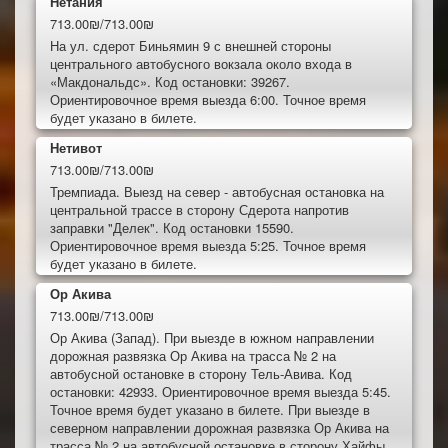
Нетания
713.00₪/713.00₪
На ул. сдерот Биньямин 9 с внешней стороны
центрального автобусного вокзала около входа в
«Макдональдс». Код остановки: 39267.
Ориентировочное время выезда 6:00. Точное время
будет указано в билете.
Нетивот
713.00₪/713.00₪
Тремпиада. Выезд на север - автобусная остановка на
центральной трассе в сторону Сдерота напротив
заправки "Делек". Код остановки 15590.
Ориентировочное время выезда 5:25. Точное время
будет указано в билете.
Ор Акива
713.00₪/713.00₪
Ор Акива (Запад). При выезде в южном направлении
дорожная развязка Ор Акива на трасса № 2 на
автобусной остановке в сторону Тель-Авива. Код
остановки: 42933. Ориентировочное время выезда 5:45.
Точное время будет указано в билете. При выезде в
северном направлении дорожная развязка Ор Акива на
трасса № 2 на автобусной остановке в сторону Хайфы.