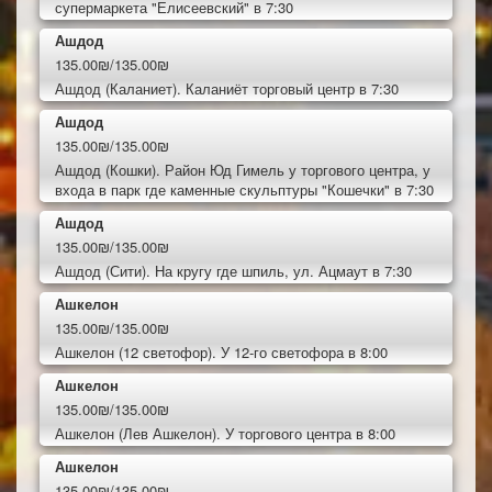
супермаркета "Елисеевский" в 7:30
Ашдод
135.00₪/135.00₪
Ашдод (Каланиет). Каланиёт торговый центр в 7:30
Ашдод
135.00₪/135.00₪
Ашдод (Кошки). Район Юд Гимель у торгового центра, у
входа в парк где каменные скульптуры "Кошечки" в 7:30
Ашдод
135.00₪/135.00₪
Ашдод (Сити). На кругу где шпиль, ул. Ацмаут в 7:30
Ашкелон
135.00₪/135.00₪
Ашкелон (12 светофор). У 12-го светофора в 8:00
Ашкелон
135.00₪/135.00₪
Ашкелон (Лев Ашкелон). У торгового центра в 8:00
Ашкелон
135.00₪/135.00₪