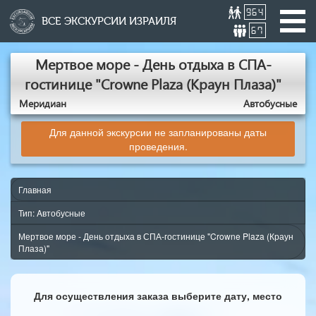
964
ВСЕ ЭКСКУРСИИ ИЗРАИЛЯ
67
Мертвое море - День отдыха в СПА-
гостинице "Crowne Plaza (Краун Плаза)"
Меридиан
Aвтобусные
Для данной экскурсии не запланированы даты
проведения.
Главная
Тип: Aвтобусные
Мертвое море - День отдыха в СПА-гостинице "Crowne Plaza (Краун
Плаза)"
Для осуществления заказа выберите дату, место