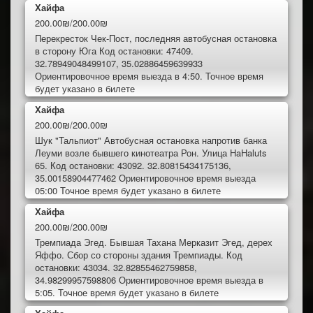
Хайфа
200.00₪/200.00₪
Перекресток Чек-Пост, последняя автобусная остановка
в сторону Юга Код остановки: 47409.
32.78949048499107, 35.02886459639933
Ориентировочное время выезда в 4:50. Точное время
будет указано в билете
Хайфа
200.00₪/200.00₪
Шук "Тальпиот" Автобусная остановка напротив банка
Леуми возле бывшего кинотеатра Рон. Улица HaHaluts
65. Код остановки: 43092. 32.80815434175136,
35.00158904477462 Ориентировочное время выезда
05:00 Точное время будет указано в билете
Хайфа
200.00₪/200.00₪
Тремпиада Эгед. Бывшая Тахана Мерказит Эгед, дерех
Яффо. Сбор со стороны здания Тремпиады. Код
остановки: 43034. 32.82855462759858,
34.98299957598806 Ориентировочное время выезда в
5:05. Точное время будет указано в билете