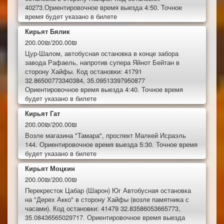
40273.Ориентировочное время выезда 4:50. Точное
время будет указано в билете
Кирьят Бялик
200.00₪/200.00₪
Цур-Шалом, автобусная остановка в конце забора
завода Рафаель, напротив супера Яйнот Бейтан в
сторону Хайфы. Код остановки: 41791
32.86500773340384, 35.09513397950877
Ориентировочное время выезда 4:40. Точное время
будет указано в билете
Кирьят Гат
200.00₪/200.00₪
Возле магазина "Тамара", проспект Малкей Исраэль
144. Ориентировочное время выезда 5:30. Точное время
будет указано в билете
Кирьят Моцкин
200.00₪/200.00₪
Перекресток Цабар (Шарон) Юг Автобусная остановка
на "Дерех Акко" в сторону Хайфы (возле памятника с
часами). Код остановки: 41479 32.83586053665773,
35.08436565029717. Ориентировочное время выезда