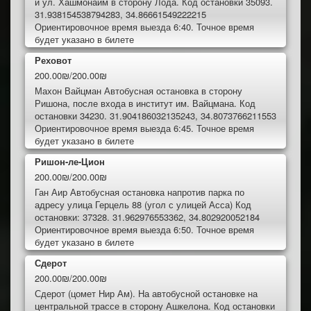
и ул. Хашмонаим в сторону Лода. Код остановки 35093.
31.938154538794283, 34.86661549222215
Ориентировочное время выезда 6:40. Точное время
будет указано в билете
Реховот
200.00₪/200.00₪
Махон Вайцман Автобусная остановка в сторону
Ришона, после входа в институт им. Вайцмана. Код
остановки 34230. 31.904186032135243, 34.8073766211553
Ориентировочное время выезда 6:45. Точное время
будет указано в билете
Ришон-ле-Цион
200.00₪/200.00₪
Ган Аир Автобусная остановка напротив парка по
адресу улица Герцель 88 (угол с улицей Асса) Код
остановки: 37328. 31.962976553362, 34.802920052184
Ориентировочное время выезда 6:50. Точное время
будет указано в билете
Сдерот
200.00₪/200.00₪
Сдерот (цомет Нир Ам). На автобусной остановке на
центральной трассе в сторону Ашкелона. Код остановки