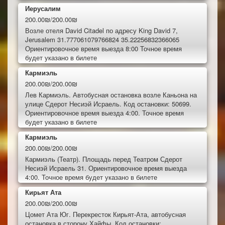
Иерусалим
200.00₪/200.00₪
Возле отеля David Citadel по адресу King David 7,
Jerusalem 31.777061079766824 35.22256832366065
Ориентировочное время выезда 8:00 Точное время
будет указано в билете
Кармиэль
200.00₪/200.00₪
Лев Кармиэль. Автобусная остановка возле Каньона на
улице Сдерот Несиэй Исраель. Код остановки: 50699.
Ориентировочное время выезда 4:00. Точное время
будет указано в билете
Кармиэль
200.00₪/200.00₪
Кармиэль (Театр). Площадь перед Театром Сдерот
Несиэй Исраель 31. Ориентировочное время выезда
4:00. Точное время будет указано в билете
Кирьят Ата
200.00₪/200.00₪
Цомет Ата Юг. Перекресток Кирьят-Ата, автобусная
остановка в сторону Хайфы. Код остановки: