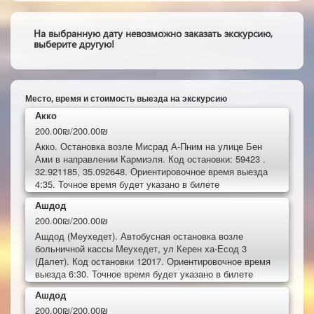
На выбранную дату невозможно заказать экскурсию,
выберите другую!
Место, время и стоимость выезда на экскурсию
Акко
200.00₪/200.00₪
Акко. Остановка возле Мисрад А-Пним на улице Бен
Ами в направлении Кармиэля. Код остановки: 59423 .
32.921185, 35.092648. Ориентировочное время выезда
4:35. Точное время будет указано в билете
Ашдод
200.00₪/200.00₪
Ашдод (Меухедет). Автобусная остановка возле
больничной кассы Меухедет, ул Керен ха-Есод 3
(Далет). Код остановки 12017. Ориентировочное время
выезда 6:30. Точное время будет указано в билете
Ашдод
200.00₪/200.00₪