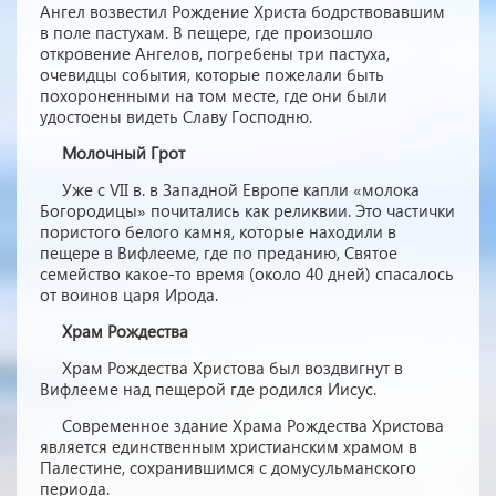
Ангел возвестил Рождение Христа бодрствовавшим
в поле пастухам. В пещере, где произошло
откровение Ангелов, погребены три пастуха,
очевидцы события, которые пожелали быть
похороненными на том месте, где они были
удостоены видеть Славу Господню.
Молочный Грот
Уже с VII в. в Западной Европе капли «молока
Богородицы» почитались как реликвии. Это частички
пористого белого камня, которые находили в
пещере в Вифлееме, где по преданию, Святое
семейство какое-то время (около 40 дней) спасалось
от воинов царя Ирода.
Храм Рождества
Храм Рождества Христова был воздвигнут в
Вифлееме над пещерой где родился Иисус.
Современное здание Храма Рождества Христова
является единственным христианским храмом в
Палестине, сохранившимся с домусульманского
периода.