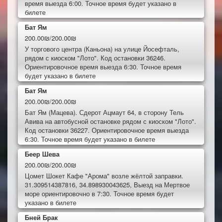
время выезда 6:00. Точное время будет указано в
билете
Бат Ям
200.00₪/200.00₪
У торгового центра (Каньона) на улице Йосефталь,
рядом с киоском "Лото". Код остановки 36246.
Ориентировочное время выезда 6:30. Точное время
будет указано в билете
Бат Ям
200.00₪/200.00₪
Бат Ям (Мацева). Сдерот Ацмаут 64, в сторону Тель
Авива на автобусной остановке рядом с киоском "Лото".
Код остановки 36227. Ориентировочное время выезда
6:30. Точное время будет указано в билете
Беер Шева
200.00₪/200.00₪
Цомет Шокет Кафе "Арома" возле жёлтой заправки.
31.309514387816, 34.898930043625, Выезд на Мертвое
море ориентировочно в 7:30. Точное время будет
указано в билете
Бней Брак