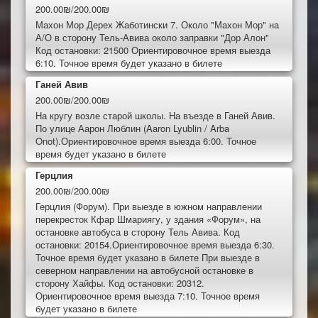
200.00₪/200.00₪
Махон Мор Дерех Жаботински 7. Около "Махон Мор" на
А/О в сторону Тель-Авива около заправки "Дор Алон"
Код остановки: 21500 Ориентировочное время выезда
6:10. Точное время будет указано в билете
Ганей Авив
200.00₪/200.00₪
На кругу возле старой школы. На въезде в Ганей Авив.
По улице Аарон Люблин (Aaron Lyublin / Arba
Onot).Ориентировочное время выезда 6:00. Точное
время будет указано в билете
Герцлия
200.00₪/200.00₪
Герцлия (Форум). При выезде в южном направлении
перекресток Кфар Шмариягу, у здания «Форум», на
остановке автобуса в сторону Тель Авива. Код
остановки: 20154.Ориентировочное время выезда 6:30.
Точное время будет указано в билете При выезде в
северном направлении на автобусной остановке в
сторону Хайфы. Код остановки: 20312.
Ориентировочное время выезда 7:10. Точное время
будет указано в билете