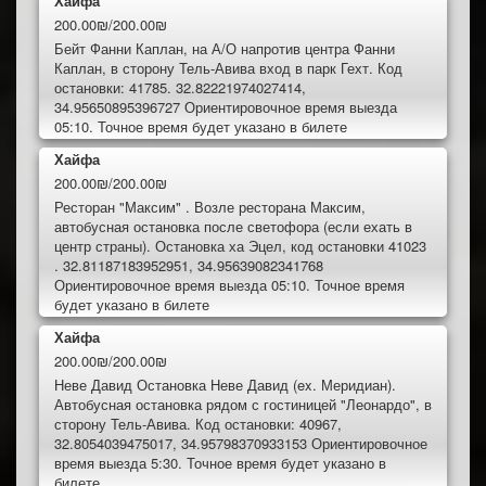
Хайфа
200.00₪/200.00₪
Бейт Фанни Каплан, на А/О напротив центра Фанни
Каплан, в сторону Тель-Авива вход в парк Гехт. Код
остановки: 41785. 32.82221974027414,
34.95650895396727 Ориентировочное время выезда
05:10. Точное время будет указано в билете
Хайфа
200.00₪/200.00₪
Ресторан "Максим" . Возле ресторана Максим,
автобусная остановка после светофора (если ехать в
центр страны). Остановка ха Эцел, код остановки 41023
. 32.81187183952951, 34.95639082341768
Ориентировочное время выезда 05:10. Точное время
будет указано в билете
Хайфа
200.00₪/200.00₪
Неве Давид Остановка Неве Давид (ex. Меридиан).
Автобусная остановка рядом с гостиницей "Леонардо", в
сторону Тель-Авива. Код остановки: 40967,
32.8054039475017, 34.95798370933153 Ориентировочное
время выезда 5:30. Точное время будет указано в
билете