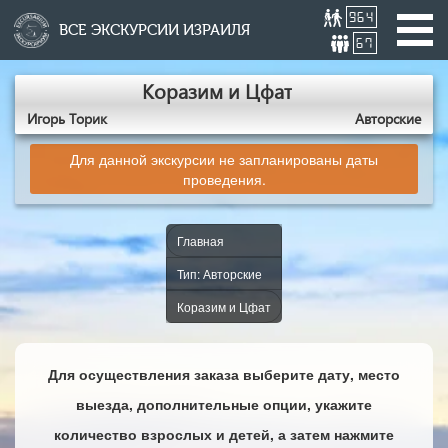
964
ВСЕ ЭКСКУРСИИ ИЗРАИЛЯ
67
Коразим и Цфат
Игорь Торик
Авторские
Для данной экскурсии не запланированы даты
проведения.
Главная
Тип: Авторские
Коразим и Цфат
Для осуществления заказа выберите дату, место
выезда, дополнительные опции, укажите
количество взрослых и детей, а затем нажмите