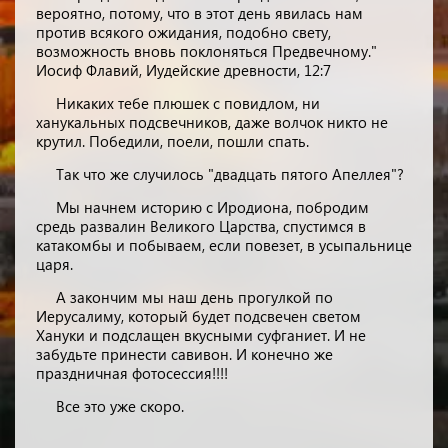
вероятно, потому, что в этот день явилась нам
против всякого ожидания, подобно свету,
возможность вновь поклоняться Предвечному."
Иосиф Флавий, Иудейские древности, 12:7
Никаких тебе плюшек с повидлом, ни
ханукальных подсвечников, даже волчок никто не
крутил. Победили, поели, пошли спать.
Так что же случилось "двадцать пятого Апеллея"?
Мы начнем историю с Иродиона, побродим
средь развалин Великого Царства, спустимся в
катакомбы и побываем, если повезет, в усыпальнице
царя.
А закончим мы наш день прогулкой по
Иерусалиму, который будет подсвечен светом
Хануки и подслащен вкусными суфганиет. И не
забудьте принести савивон. И конечно же
праздничная фотосессия!!!!
Все это уже скоро.