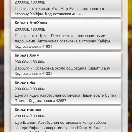
200.00₪/180.00₪
Перекресток Кирьят-Ата. Автобусная остановка в
сторону Хайфы. Код остановки 40273
Кирьят Ата/Хаим
200.00₪/180.00₪
Перекресток Цриф. Перекресток с разноцветными
ладошками. Автобусная остановка в сторону Хайфы.
Код остановки 41631
Кирьят Хаим
200.00₪/180.00₪
Варбург 7. Остановка около соц отдела Кирьят Хаим.
Код остановки 41331
Кирьят Ям
200.00₪/180.00₪
Центр Ницан. Автобусная остановка Ницан возле Супер
Фарма. Код остановки 42857
Кирьят-Бялик
200.00₪/180.00₪
Цур-Шалом. Автобусная остановка в конце забора
завода Рафаель напротив супера Яйнот Бейтан в