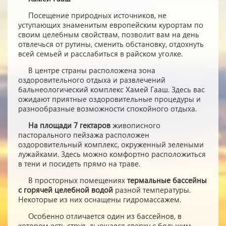
Посещение природных источников, не
уступающих знаменитым европейским курортам по
своим целебным свойствам, позволит вам на день
отвлечься от рутины, сменить обстановку, отдохнуть
всей семьей и расслабиться в райском уголке.
В центре страны расположена зона
оздоровительного отдыха и развлечений
бальнеологический комплекс Хамей Гааш. Здесь вас
ожидают приятные оздоровительные процедуры и
разнообразные возможности спокойного отдыха.
На площади 7 гектаров
живописного
пасторального пейзажа расположен
оздоровительный комплекс, окруженный зелеными
лужайками. Здесь можно комфортно расположиться
в тени и посидеть прямо на траве.
В просторных помещениях
термальные бассейны
с горячей целебной водой
разной температуры.
Некоторые из них оснащены гидромассажем.
Особенно отличается один из бассейнов, в
котором есть струя, льющаяся сверху с большим