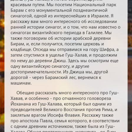
красивым путем. Мы посетим Национальный парк
Барам с его монументальной позднеантичной
синагогой, одной из интереснейших в Израиле. Я
расскажу вам много интересного об исследовании
ранней истории синагог, и о том, что нам известно о
синагогах византийского периода в Галилее. Мы
также поговорим об истории арабской деревни
Бирам, и, если получится, посетим церковь и
кладбище. Отсюда мы отправимся на гору Шифра, а
затем спустимся в ущелье Гуш-Халав, и продолжим
по нему до деревни Джиш. Здесь мы осмотрим еще
одну византийскую синагогу, и другие
достопримечательности. Из Джиша мы, другой
дорогой - через Барамский лес, вернемся к
машинам.
Обещаю рассказать много интересного про Гуш-
Хавав, и особенно - про отчаянного головореза
Йоханана из Гуш-Халава, который был одним из
предводителей Великого Восстания против Рима, и
заклятым врагом Иосифа Флавия. Расскажу также
про апостола Павла, семья которого, в соответствии
с одним древним источником, также была из Гуш-
Халава. Общая протяженность маршрута - ок. 9 км,