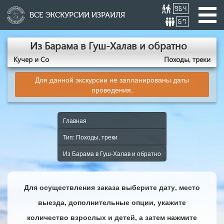
964
ВСЕ ЭКСКУРСИИ ИЗРАИЛЯ
67
Из Барама в Гуш-Халав и обратно
Кучер и Со
Походы, треки
Для данной экскурсии не запланированы даты
проведения.
Главная
Тип: Походы, треки
Из Барама в Гуш-Халав и обратно
Для осуществления заказа выберите дату, место
выезда, дополнительные опции, укажите
количество взрослых и детей, а затем нажмите