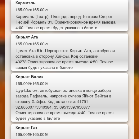
Кармиэль
165.00₪/165.00₪
Кармиэль (Театр). Площадь перед Театром Сдерот
Несиэй Исраель 31. Ориентировочное время выезда
4:00. Точное время будет указано в билете
Кирьят Ата
165.00₪/165.00₪
Цомет Ата Юг. Перекресток Кирьят-Ата, автобусная
остановка в сторону Хайфы. Код остановки:
40273.Ориентировочное время выезда 4:50. Точное
время будет указано в билете
Кирьят Бялик
165.00₪/165.00₪
Цур-Шалом, автобусная остановка в конце забора
завода Рафаель, напротив супера Яйнот Бейтан в
сторону Хайфы. Код остановки: 41791
32.86500773340384, 35.09513397950877
Ориентировочное время выезда 4:40. Точное время
будет указано в билете
Кирьят Гат
165.00₪/165.00₪