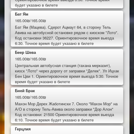
будет указано в билете
Бат Ям
165.00₪/165.00₪
Бат Ям (Мацева). Сдерот Ацмаут 64, в сторону Тель
Авива на автобусной остановке рядом с киоском "Лото".
Код остановки 36227. Ориентировочное время выезда
6:30. Точное время будет указано в билете
Беер Шева
165.00₪/165.00₪
Центральная автобусная станция (тахана мерказит),
киоск "Лото" через дорогу от заправки "Делек". Ул Ицхак
Бен Цви 1. Ориентировочное время выезда 5:30. Точное
время будет указано в билете
Бней Брак
165.00₪/165.00₪
Махон Мор Дерех Жаботински 7. Около "Махон Мор" на
А/О в сторону Тель-Авива около заправки "Дор Алон"
Код остановки: 21500 Ориентировочное время выезда
6:10. Точное время будет указано в билете
Герцлия