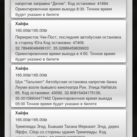
напротив заправки "Делек". Код остановки: 41694.
Ориентировочное время выезда 8:30. Точное время
будет указано в билете
Хайфа
165.00₪/165.00₪
Перекресток Чек-Пост, последняя автобусная остановка
в сторону Юга Код остановки: 47409.
32.78949048499107, 35.02886459639933
Ориентировочное время выезда в 4:50. Точное время
будет указано в билете
Хайфа
165.00₪/165.00₪
Шук "Тальпиот" Автобусная остановка напротив банка
Леуми возле бывшего кинотеатра Рон. Улица HaHaluts
65. Код остановки: 43092. 32.80815434175136,
35.00158904477462 Ориентировочное время выезда
05:00 Точное время будет указано в билете
Хайфа
165.00₪/165.00₪
Тремпиада Эгед. Бывшая Тахана Мерказит Эгед, дерех
Яффо. Сбор со стороны здания Тремпиады. Код