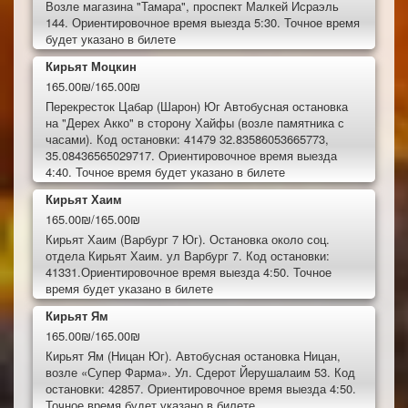
Возле магазина "Тамара", проспект Малкей Исраэль
144. Ориентировочное время выезда 5:30. Точное время
будет указано в билете
Кирьят Моцкин
165.00₪/165.00₪
Перекресток Цабар (Шарон) Юг Автобусная остановка
на "Дерех Акко" в сторону Хайфы (возле памятника с
часами). Код остановки: 41479 32.83586053665773,
35.08436565029717. Ориентировочное время выезда
4:40. Точное время будет указано в билете
Кирьят Хаим
165.00₪/165.00₪
Кирьят Хаим (Варбург 7 Юг). Остановка около соц.
отдела Кирьят Хаим. ул Варбург 7. Код остановки:
41331.Ориентировочное время выезда 4:50. Точное
время будет указано в билете
Кирьят Ям
165.00₪/165.00₪
Кирьят Ям (Ницан Юг). Автобусная остановка Ницан,
возле «Супер Фарма». Ул. Сдерот Йерушалаим 53. Код
остановки: 42857. Ориентировочное время выезда 4:50.
Точное время будет указано в билете.