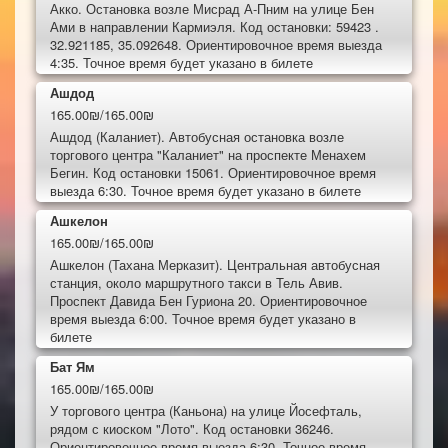
Акко. Остановка возле Мисрад А-Пним на улице Бен
Ами в направлении Кармиэля. Код остановки: 59423 .
32.921185, 35.092648. Ориентировочное время выезда
4:35. Точное время будет указано в билете
Ашдод
165.00₪/165.00₪
Ашдод (Каланиет). Автобусная остановка возле
торгового центра "Каланиет" на проспекте Менахем
Бегин. Код остановки 15061. Ориентировочное время
выезда 6:30. Точное время будет указано в билете
Ашкелон
165.00₪/165.00₪
Ашкелон (Тахана Мерказит). Центральная автобусная
станция, около маршрутного такси в Тель Авив.
Проспект Давида Бен Гуриона 20. Ориентировочное
время выезда 6:00. Точное время будет указано в
билете
Бат Ям
165.00₪/165.00₪
У торгового центра (Каньона) на улице Йосефталь,
рядом с киоском "Лото". Код остановки 36246.
Ориентировочное время выезда 6:30. Точное время