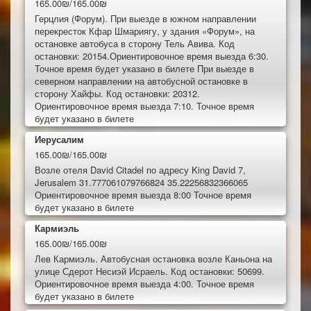
165.00₪/165.00₪
Герцлия (Форум). При выезде в южном направлении
перекресток Кфар Шмариягу, у здания «Форум», на
остановке автобуса в сторону Тель Авива. Код
остановки: 20154.Ориентировочное время выезда 6:30.
Точное время будет указано в билете При выезде в
северном направлении на автобусной остановке в
сторону Хайфы. Код остановки: 20312.
Ориентировочное время выезда 7:10. Точное время
будет указано в билете
Иерусалим
165.00₪/165.00₪
Возле отеля David Citadel по адресу King David 7,
Jerusalem 31.777061079766824 35.22256832366065
Ориентировочное время выезда 8:00 Точное время
будет указано в билете
Кармиэль
165.00₪/165.00₪
Лев Кармиэль. Автобусная остановка возле Каньона на
улице Сдерот Несиэй Исраель. Код остановки: 50699.
Ориентировочное время выезда 4:00. Точное время
будет указано в билете