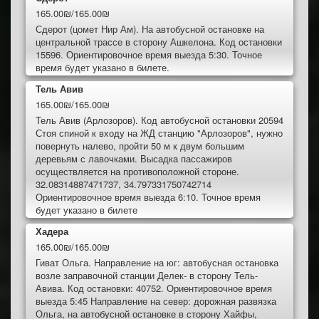
165.00₪/165.00₪
Сдерот (цомет Нир Ам). На автобусной остановке на
центральной трассе в сторону Ашкелона. Код остановки
15596. Ориентировочное время выезда 5:30. Точное
время будет указано в билете.
Тель Авив
165.00₪/165.00₪
Тель Авив (Арлозоров). Код автобусной остановки 20594
Стоя спиной к входу на ЖД станцию "Арлозоров", нужно
повернуть налево, пройти 50 м к двум большим
деревьям с лавочками. Высадка пассажиров
осуществляется на противоположной стороне.
32.08314887471737, 34.797331750742714
Ориентировочное время выезда 6:10. Точное время
будет указано в билете
Хадера
165.00₪/165.00₪
Гиват Ольга. Направление на юг: автобусная остановка
возле заправочной станции Делек- в сторону Тель-
Авива. Код остановки: 40752. Ориентировочное время
выезда 5:45 Направление на север: дорожная развязка
Ольга, на автобусной остановке в сторону Хайфы,