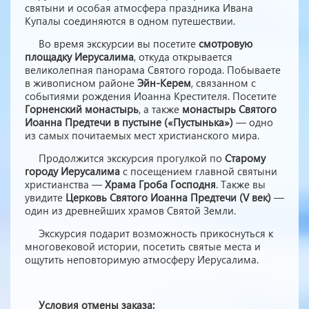
святыни и особая атмосфера праздника Ивана
Купалы соединяются в одном путешествии.
Во время экскурсии вы посетите
смотровую
площадку Иерусалима
, откуда открывается
великолепная панорама Святого города. Побываете
в живописном районе
Эйн-Керем
, связанном с
событиями рождения Иоанна Крестителя. Посетите
Горненский монастырь
, а также
монастырь Святого
Иоанна Предтечи в пустыне («Пустынька»)
— одно
из самых почитаемых мест христианского мира.
Продолжится экскурсия прогулкой по
Старому
городу Иерусалима
с посещением главной святыни
христианства —
Храма Гроба Господня
. Также вы
увидите
Церковь Святого Иоанна Предтечи (V век)
—
один из древнейших храмов Святой Земли.
Экскурсия подарит возможность прикоснуться к
многовековой истории, посетить святые места и
ощутить неповторимую атмосферу Иерусалима.
Условия отмены заказа: