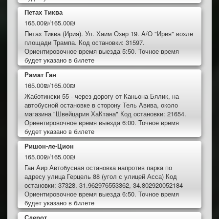
Петах Тиква
165.00₪/165.00₪
Петах Тиква (Ирия). Ул. Хаим Озер 19. A/O "Ирия" возле
площади Трампа. Код остановки: 31597.
Ориентировочное время выезда 5:50. Точное время
будет указано в билете
Рамат Ган
165.00₪/165.00₪
Жаботински 55 - через дорогу от Каньона Бялик, на
автобусной остановке в сторону Тель Авива, около
магазина "Швейцария ХаКтана" Код остановки: 21654.
Ориентировочное время выезда 6:00. Точное время
будет указано в билете
Ришон-ле-Цион
165.00₪/165.00₪
Ган Аир Автобусная остановка напротив парка по
адресу улица Герцель 88 (угол с улицей Асса) Код
остановки: 37328. 31.962976553362, 34.802920052184
Ориентировочное время выезда 6:50. Точное время
будет указано в билете
Сдерот