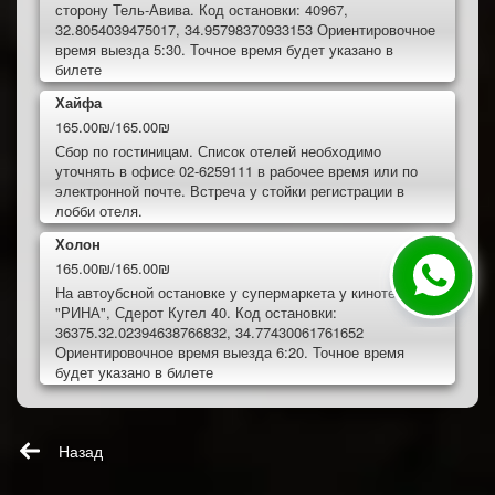
сторону Тель-Авива. Код остановки: 40967,
32.8054039475017, 34.95798370933153 Ориентировочное
время выезда 5:30. Точное время будет указано в
билете
Хайфа
165.00₪/165.00₪
Сбор по гостиницам. Список отелей необходимо
уточнять в офисе 02-6259111 в рабочее время или по
электронной почте. Встреча у стойки регистрации в
лобби отеля.
Холон
165.00₪/165.00₪
На автоубсной остановке у супермаркета у кинотеатра
"РИНА", Сдерот Кугел 40. Код остановки:
36375.32.02394638766832, 34.77430061761652
Ориентировочное время выезда 6:20. Точное время
будет указано в билете
Назад