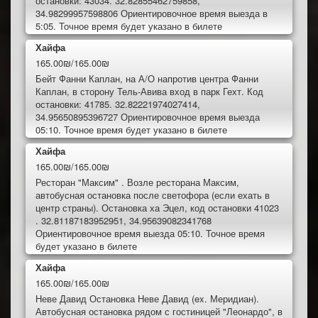
остановки: 43034. 32.82855462759858,
34.98299957598806 Ориентировочное время выезда в
5:05. Точное время будет указано в билете
Хайфа
165.00₪/165.00₪
Бейт Фанни Каплан, на А/О напротив центра Фанни
Каплан, в сторону Тель-Авива вход в парк Гехт. Код
остановки: 41785. 32.82221974027414,
34.95650895396727 Ориентировочное время выезда
05:10. Точное время будет указано в билете
Хайфа
165.00₪/165.00₪
Ресторан "Максим" . Возле ресторана Максим,
автобусная остановка после светофора (если ехать в
центр страны). Остановка ха Эцел, код остановки 41023
. 32.81187183952951, 34.95639082341768
Ориентировочное время выезда 05:10. Точное время
будет указано в билете
Хайфа
165.00₪/165.00₪
Неве Давид Остановка Неве Давид (ex. Меридиан).
Автобусная остановка рядом с гостиницей "Леонардо", в