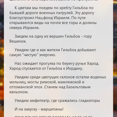
К цветам мы поедем по хребту Гильбоа по
бывшей дороге военных патрулей. Эту дорогу
благоустроил Нац.фонд Израиля. По пути
открываются виды на почти все горы и долины
севера Израиля.
Заедем на одну из вершин Гильбоа - гору
Вешенок.
Увидим где и как жители Гильбоа добывают
самую "чистую" энергию.
Нас ожидает прогулка по берегу ручья Харод.
Харод спускается от Гильбоа к Иордану.
Увидим среди цветущих склонов остатки водяных
мельниц, мосты римской, мамлюкской и
оттоманской эпох .
Станем над Базальтовым
каньоном.
Увидим амфитеатр, где сражались гладиаторы
И на закуску - марципаны!