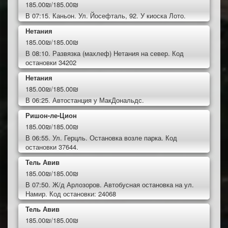
185.00₪/185.00₪
В 07:15. Каньон. Ул. Йосефталь, 92. У киоска Лото.
Нетания
185.00₪/185.00₪
В 08:10. Развязка (махлеф) Нетания на север. Код
остановки 34202
Нетания
185.00₪/185.00₪
В 06:25. Автостанция у МакДональдс.
Ришон-ле-Цион
185.00₪/185.00₪
В 06:55. Ул. Герцль. Остановка возле парка. Код
остановки 37644.
Тель Авив
185.00₪/185.00₪
В 07:50. Ж/д Арлозоров. Автобусная остановка на ул.
Намир. Код остановки: 24068
Тель Авив
185.00₪/185.00₪