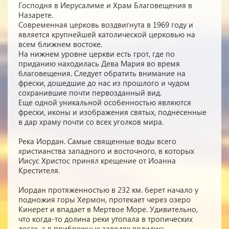
Господня в Иерусалиме и Храм Благовещения в
Назарете.
Современная церковь воздвигнута в 1969 году и
является крупнейшей католической церковью на
всем ближнем востоке.
На нижнем уровне церкви есть грот, где по
приданию находилась Дева Мария во время
благовещения. Следует обратить внимание на
фрески, дошедшие до нас из прошлого и чудом
сохранившие почти первозданный вид.
Еще одной уникальной особенностью являются
фрески, иконы и изображения святых, поднесенные
в дар храму почти со всех уголков мира.
Река Иордан. Самые священные воды всего
христианства западного и восточного, в которых
Иисус Христос принял крещение от Иоанна
Крестителя.
Иордан протяженностью в 232 км. берет начало у
подножия горы Хермон, протекает через озеро
Кинерет и впадает в Мертвое Море. Удивительно,
что когда-то долина реки утопала в тропических
лесах, а в прибрежных заводях водились