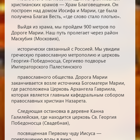
христианских храмов — Храм Благовещения. Он
построен над домом Иосифа и Марии, где была
получена Благая Весть, «где слово стало плотью».
Выйдя из храма, мы пройдем 900 метров по
Дороге Марии. Наш путь пролегает через район
Маскубия (Московия),
исторически связанный с Россией. Мы увидим
греческую православную метрополию и церковь
Георгия-Победоносца, Сергиево подворье
Императорского Палестинского
православного общества. Дорога Марии
заканчивается возле источника Богоматери Марии,
где расположена Церковь Архангела Гавриила,
которая является главным кафедральным собором
православных христиан Назарета.
Следующая остановка в деревне Канна
Галилейская, где находится церковь Св. Георгия
Победоносца (Свадебная),
посвященная Первому чуду Иисуса —
превращению воды в вино.