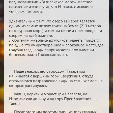
под названиями «Галилейское море», местное
население часто шутит, что Израиль омывается
четырьмя морями.
Удивительный факт, что озеро Кинерет является
одним из самых низких точек на Земле (213 метров
ниже уровня моря) и самым низким пресноводным
озером на всей планете.
Любителям живописных уголков планеты придется
по душе это умиротворенное и спокойное место, где
голубая гладь воды соприкасается с холмистым
бежевым плато Голанских высот.
Наше знакомство с городом Назаретом
начинается с вершины горы Свержения, откуда
открываются потрясающие виды на семь холмов, на
которых раскинулись
улицы, церкви и монастыри Назарета, на
Изреэльскую долину и на гору Преображения —
Тавор.
После этого мы посетим один из трех главных