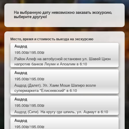
На выбранную дату невозможно заказать экскурсию,
выберите другую!
Место, время и стоимость выезда на экскурсию
Ашдод
195.00₪/195.00₪
Район Алеф на автобусной остановке ул. Шавей Цион
напротив банков Леуми и Апоалим в 6:10
Ашдод
195.00₪/195.00₪
Ашдод (Далет). Ул. Хаим Моше Шапиро возле
супермаркета "Елисеевский" в 6:10
Ашдод
195.00₪/195.00₪
Ашдод (Сити). На кругу где шпиль, ул. Ацмаут в 6:10
Ашдод
195.00₪/195.00₪