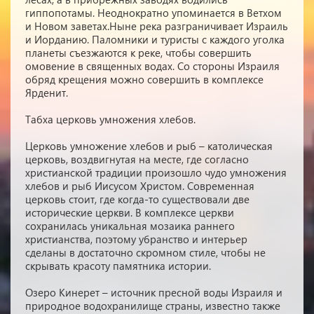
гиппопотамы. Неоднократно упоминается в Ветхом
и Новом заветах.Ныне река разграничивает Израиль
и Иорданию. Паломники и туристы с каждого уголка
планеты съезжаются к реке, чтобы совершить
омовение в священных водах. Со стороны Израиля
обряд крещения можно совершить в комплексе
Ярденит.
Табха церковь умножения хлебов.
Церковь умножение хлебов и рыб – католическая
церковь, воздвигнутая на месте, где согласно
христианской традиции произошло чудо умножения
хлебов и рыб Иисусом Христом. Современная
церковь стоит, где когда-то существовали две
исторические церкви. В комплексе церкви
сохранилась уникальная мозаика раннего
христианства, поэтому убранство и интерьер
сделаны в достаточно скромном стиле, чтобы не
скрывать красоту памятника истории.
Озеро Кинерет – источник пресной воды Израиля и
природное водохранилище страны, известно также