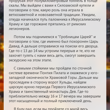
прорубая этот полукилометровый тоннель в толще
скалы. Мы выйдем с вами к Силоамской купели и
поговорим о том, какую роль она играла в
ветхозаветной и новозаветной традиции. Увидим,
откуда начинался путь паломника к Иерусалимскому
Храму и где горожане прятались от римских
легионеров.
Потом мы поднимемся к "Гробницам Царей" и
поговорим о том, где именно был похоронен Царь
Давид. А дальше отправимся на поиски его дворца.
Где-то с 13 до 14 мы устроим перерыв и те, кто не
захочет гулять с нами весь деть, смогут завершить
экскурсию на этом этапе.
С самыми стойкими мы пройдем по сточной
системе времени Понтия Пилата и окажемся у юго-
западной оконечности Храмовой Горы. Дальше мы
проследуем в сторону ворот Хульды, найдем
царскую кухню периода Первого Иерусалимского
Храма и таинственный монастырь Дев. Где-то
приблизительно между 16 и 17 вечера мы завершим
этот насыщенный и полный приключений день.
Я буду рад, если вы пройдете со мной весь