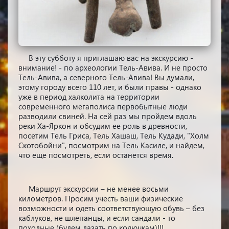
В эту субботу я приглашаю вас на экскурсию -
внимание! - по археологии Тель-Авива. И не просто
Тель-Авива, а северного Тель-Авива! Вы думали,
этому городу всего 110 лет, и были правы - однако
уже в период халколита на территории
современного мегаполиса первобытные люди
разводили свиней. На сей раз мы пройдем вдоль
реки Ха-Яркон и обсудим ее роль в древности,
посетим Тель Гриса, Тель Хашаш, Тель Кудади, "Холм
Скотобойни", посмотрим на Тель Касиле, и найдем,
что еще посмотреть, если останется время.
Маршрут экскурсии – не менее восьми
километров. Просим учесть ваши физические
возможности и одеть соответствующую обувь – без
каблуков, не шлепанцы, и если сандали - то
походные (будем лазать по колючкам)!!!